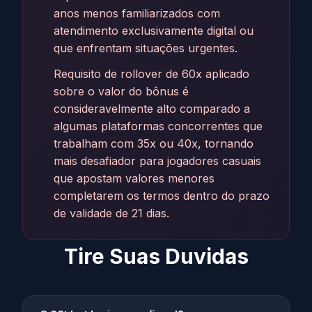
anos menos familiarizados com
atendimento exclusivamente digital ou
que enfrentam situações urgentes.
Requisito de rollover de 60x aplicado
sobre o valor do bônus é
consideravelmente alto comparado a
algumas plataformas concorrentes que
trabalham com 35x ou 40x, tornando
mais desafiador para jogadores casuais
que apostam valores menores
completarem os termos dentro do prazo
de validade de 21 dias.
Tire Suas Duvidas