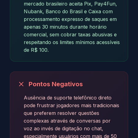
mercado brasileiro aceita Pix, Pay4Fun,
Nubank, Banco do Brasil e Caixa com
processamento expresso de saques em
apenas 30 minutos durante horário
comercial, sem cobrar taxas abusivas e
respeitando os limites mínimos acessíveis
de R$ 100.
Pontos Negativos
Ausência de suporte telefônico direto
pode frustrar jogadores mais tradicionais
que preferem resolver questões
complexas através de conversas por
voz ao invés de digitação no chat,
especialmente usuários com mais de 50