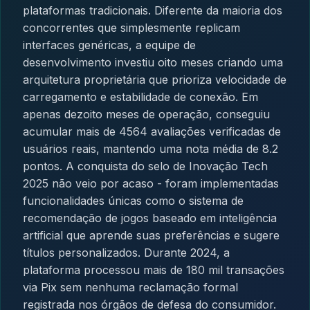
plataformas tradicionais. Diferente da maioria dos
concorrentes que simplesmente replicam
interfaces genéricas, a equipe de
desenvolvimento investiu oito meses criando uma
arquitetura proprietária que prioriza velocidade de
carregamento e estabilidade de conexão. Em
apenas dezoito meses de operação, conseguiu
acumular mais de 4564 avaliações verificadas de
usuários reais, mantendo uma nota média de 8.2
pontos. A conquista do selo de Inovação Tech
2025 não veio por acaso - foram implementadas
funcionalidades únicas como o sistema de
recomendação de jogos baseado em inteligência
artificial que aprende suas preferências e sugere
títulos personalizados. Durante 2024, a
plataforma processou mais de 180 mil transações
via Pix sem nenhuma reclamação formal
registrada nos órgãos de defesa do consumidor.