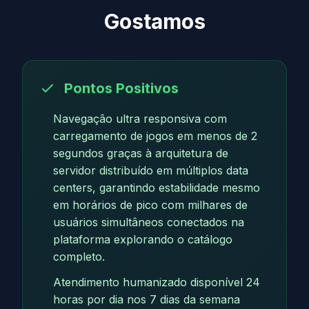
Gostamos
Pontos Positivos
Navegação ultra responsiva com
carregamento de jogos em menos de 2
segundos graças à arquitetura de
servidor distribuído em múltiplos data
centers, garantindo estabilidade mesmo
em horários de pico com milhares de
usuários simultâneos conectados na
plataforma explorando o catálogo
completo.
Atendimento humanizado disponível 24
horas por dia nos 7 dias da semana