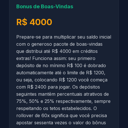
Bonus de Boas-Vindas
R$ 4000
Prepare-se para multiplicar seu saldo inicial
com o generoso pacote de boas-vindas
que distribui até R$ 4000 em créditos
extras! Funciona assim: seu primeiro
depósito de no mínimo R$ 100 é dobrado
automaticamente até o limite de R$ 1200,
ou seja, colocando R$ 1200 você começa
com R$ 2400 para jogar. Os depósitos
seguintes mantêm percentuais atrativos de
75%, 50% e 25% respectivamente, sempre
respeitando os tetos estabelecidos. O
rollover de 60x significa que você precisa
apostar sessenta vezes o valor do bônus