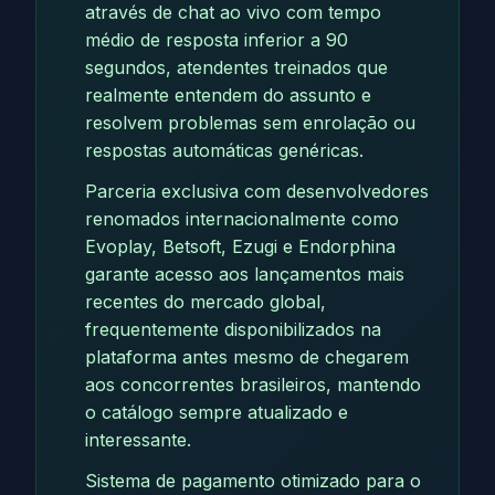
através de chat ao vivo com tempo
médio de resposta inferior a 90
segundos, atendentes treinados que
realmente entendem do assunto e
resolvem problemas sem enrolação ou
respostas automáticas genéricas.
Parceria exclusiva com desenvolvedores
renomados internacionalmente como
Evoplay, Betsoft, Ezugi e Endorphina
garante acesso aos lançamentos mais
recentes do mercado global,
frequentemente disponibilizados na
plataforma antes mesmo de chegarem
aos concorrentes brasileiros, mantendo
o catálogo sempre atualizado e
interessante.
Sistema de pagamento otimizado para o