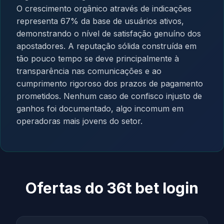
O crescimento orgânico através de indicações
representa 67% da base de usuários ativos,
demonstrando o nível de satisfação genuíno dos
apostadores. A reputação sólida construída em
tão pouco tempo se deve principalmente à
transparência nas comunicações e ao
cumprimento rigoroso dos prazos de pagamento
prometidos. Nenhum caso de confisco injusto de
ganhos foi documentado, algo incomum em
operadoras mais jovens do setor.
Ofertas do 36t bet login