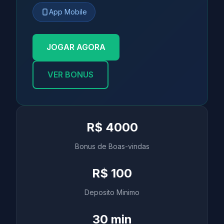
App Mobile
JOGAR AGORA
VER BONUS
R$ 4000
Bonus de Boas-vindas
R$ 100
Deposito Minimo
30 min