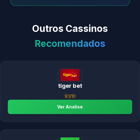
Outros Cassinos
Recomendados
tiger bet
9.1/10
Ver Analise