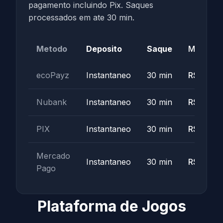
pagamento incluindo Pix. Saques
processados em ate 30 min.
Metodo
Deposito
Saque
Minimo
ecoPayz
Instantaneo
30 min
R$ 20
Nubank
Instantaneo
30 min
R$ 20
PIX
Instantaneo
30 min
R$ 20
Mercado
Instantaneo
30 min
R$ 20
Pago
Plataforma de Jogos