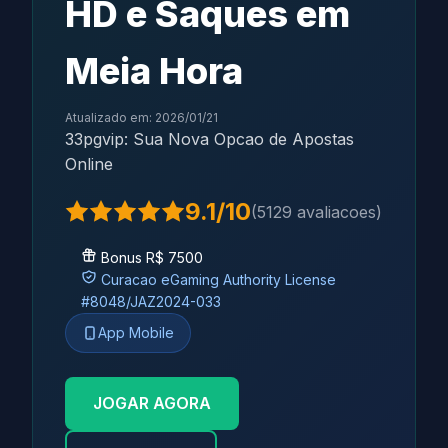
HD e Saques em
Meia Hora
Atualizado em: 2026/01/21
33pgvip: Sua Nova Opcao de Apostas
Online
9.1/10
(5129 avaliacoes)
Bonus R$ 7500
Curacao eGaming Authority License
#8048/JAZ2024-033
App Mobile
JOGAR AGORA