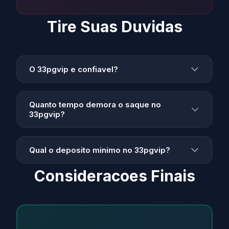
Tire Suas Duvidas
O 33pgvip e confiavel?
Sim, o 33pgvip opera com licenca da
Curacao eGaming Authority License
Quanto tempo demora o saque no
#8048/JAZ2024-033.
33pgvip?
Saques via Pix levam ate 30 min.
Qual o deposito minimo no 33pgvip?
O deposito minimo e de R$ 20.
Consideracoes Finais