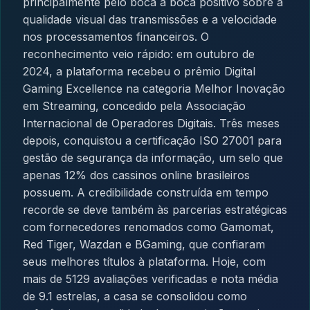
principalmente pelo boca a boca positivo sobre a
qualidade visual das transmissões e a velocidade
nos processamentos financeiros. O
reconhecimento veio rápido: em outubro de
2024, a plataforma recebeu o prêmio Digital
Gaming Excellence na categoria Melhor Inovação
em Streaming, concedido pela Associação
Internacional de Operadores Digitais. Três meses
depois, conquistou a certificação ISO 27001 para
gestão de segurança da informação, um selo que
apenas 12% dos cassinos online brasileiros
possuem. A credibilidade construída em tempo
recorde se deve também às parcerias estratégicas
com fornecedores renomados como Gamomat,
Red Tiger, Wazdan e BGaming, que confiaram
seus melhores títulos à plataforma. Hoje, com
mais de 5129 avaliações verificadas e nota média
de 9.1 estrelas, a casa se consolidou como