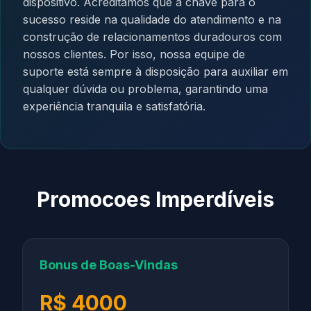
dispositivo. Acreditamos que a chave para o
sucesso reside na qualidade do atendimento e na
construção de relacionamentos duradouros com
nossos clientes. Por isso, nossa equipe de
suporte está sempre à disposição para auxiliar em
qualquer dúvida ou problema, garantindo uma
experiência tranquila e satisfatória.
Promocoes Imperdíveis
Bonus de Boas-Vindas
R$ 4000