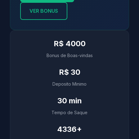
VER BONUS
R$ 4000
Bonus de Boas-vindas
R$ 30
Deposito Minimo
30 min
Tempo de Saque
4336+