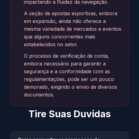
impactando a fluidez da navegação.
A seção de apostas esportivas, embora
em expansão, ainda não oferece a
mesma variedade de mercados e eventos
que alguns concorrentes mais
estabelecidos no setor.
O processo de verificação de conta,
embora necessário para garantir a
segurança e a conformidade com as
regulamentações, pode ser um pouco
demorado, exigindo o envio de diversos
documentos.
Tire Suas Duvidas