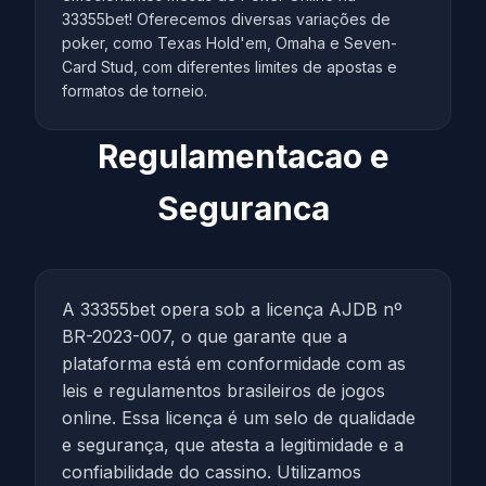
33355bet! Oferecemos diversas variações de
poker, como Texas Hold'em, Omaha e Seven-
Card Stud, com diferentes limites de apostas e
formatos de torneio.
Regulamentacao e
Seguranca
A 33355bet opera sob a licença AJDB nº
BR-2023-007, o que garante que a
plataforma está em conformidade com as
leis e regulamentos brasileiros de jogos
online. Essa licença é um selo de qualidade
e segurança, que atesta a legitimidade e a
confiabilidade do cassino. Utilizamos