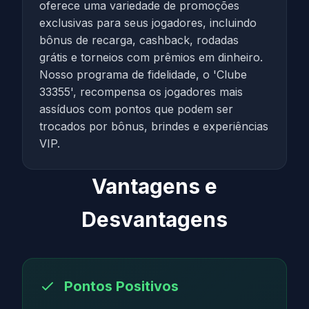
oferece uma variedade de promoções
exclusivas para seus jogadores, incluindo
bônus de recarga, cashback, rodadas
grátis e torneios com prêmios em dinheiro.
Nosso programa de fidelidade, o 'Clube
33355', recompensa os jogadores mais
assíduos com pontos que podem ser
trocados por bônus, brindes e experiências
VIP.
Vantagens e
Desvantagens
Pontos Positivos