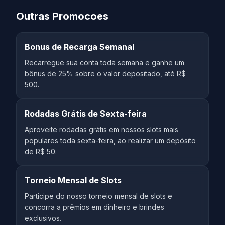
Outras Promocoes
Bonus de Recarga Semanal
Recarregue sua conta toda semana e ganhe um
bônus de 25% sobre o valor depositado, até R$
500.
Rodadas Grátis de Sexta-feira
Aproveite rodadas grátis em nossos slots mais
populares toda sexta-feira, ao realizar um depósito
de R$ 50.
Torneio Mensal de Slots
Participe do nosso torneio mensal de slots e
concorra a prêmios em dinheiro e brindes
exclusivos.