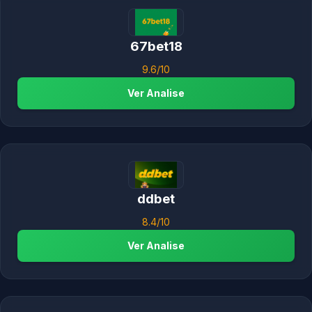
67bet18
9.6/10
Ver Analise
ddbet
8.4/10
Ver Analise