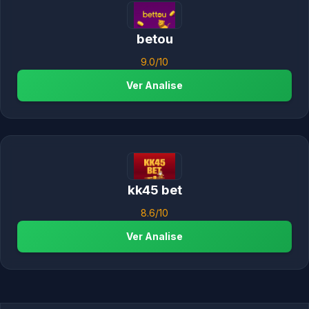
betou
9.0/10
Ver Analise
kk45 bet
8.6/10
Ver Analise