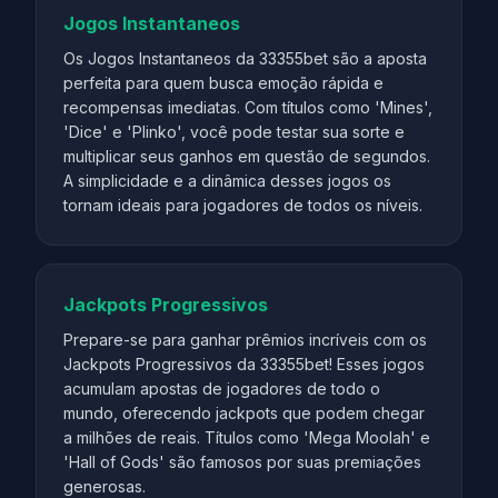
Jogos Instantaneos
Os Jogos Instantaneos da 33355bet são a aposta
perfeita para quem busca emoção rápida e
recompensas imediatas. Com títulos como 'Mines',
'Dice' e 'Plinko', você pode testar sua sorte e
multiplicar seus ganhos em questão de segundos.
A simplicidade e a dinâmica desses jogos os
tornam ideais para jogadores de todos os níveis.
Jackpots Progressivos
Prepare-se para ganhar prêmios incríveis com os
Jackpots Progressivos da 33355bet! Esses jogos
acumulam apostas de jogadores de todo o
mundo, oferecendo jackpots que podem chegar
a milhões de reais. Títulos como 'Mega Moolah' e
'Hall of Gods' são famosos por suas premiações
generosas.