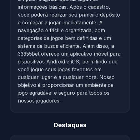
informações básicas. Após o cadastro,
você poderá realizar seu primeiro depósito
e começar a jogar imediatamente. A
navegação é fácil e organizada, com
categorias de jogos bem definidas e um
sistema de busca eficiente. Além disso, a
33355bet oferece um aplicativo móvel para
dispositivos Android e iOS, permitindo que
você jogue seus jogos favoritos em
qualquer lugar e a qualquer hora. Nosso
objetivo é proporcionar um ambiente de
jogo agradável e seguro para todos os
nossos jogadores.
Destaques