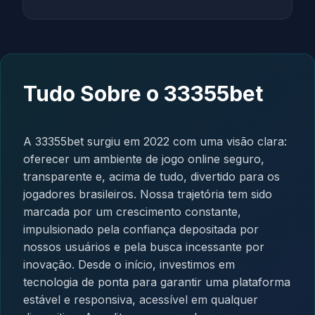
Tudo Sobre o 33355bet
A 33355bet surgiu em 2022 com uma visão clara:
oferecer um ambiente de jogo online seguro,
transparente e, acima de tudo, divertido para os
jogadores brasileiros. Nossa trajetória tem sido
marcada por um crescimento constante,
impulsionado pela confiança depositada por
nossos usuários e pela busca incessante por
inovação. Desde o início, investimos em
tecnologia de ponta para garantir uma plataforma
estável e responsiva, acessível em qualquer