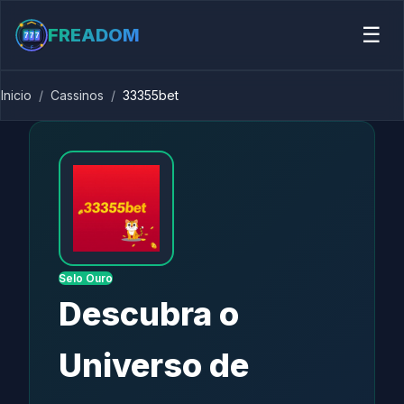
☰
FREADOM
Inicio
/
Cassinos
/
33355bet
Selo Ouro
Descubra o
Universo de