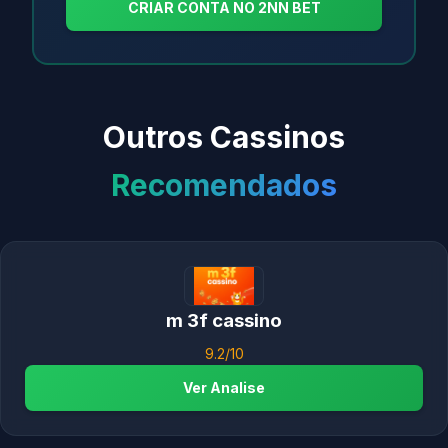
CRIAR CONTA NO 2NN BET
Outros Cassinos
Recomendados
m 3f cassino
9.2/10
Ver Analise