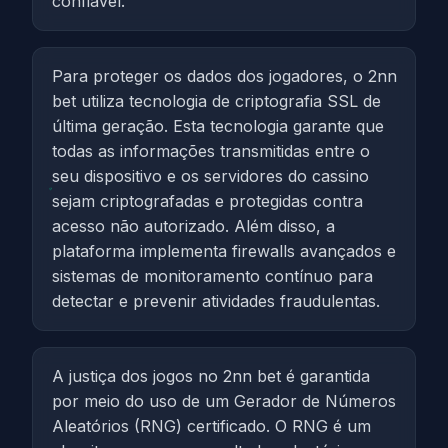
confiável.
Para proteger os dados dos jogadores, o 2nn
bet utiliza tecnologia de criptografia SSL de
última geração. Esta tecnologia garante que
todas as informações transmitidas entre o
seu dispositivo e os servidores do cassino
sejam criptografadas e protegidas contra
acesso não autorizado. Além disso, a
plataforma implementa firewalls avançados e
sistemas de monitoramento contínuo para
detectar e prevenir atividades fraudulentas.
A justiça dos jogos no 2nn bet é garantida
por meio do uso de um Gerador de Números
Aleatórios (RNG) certificado. O RNG é um