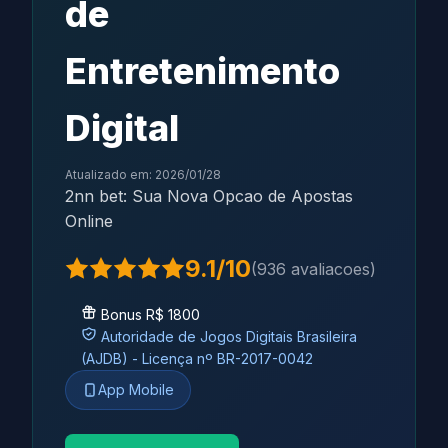
de
Entretenimento
Digital
Atualizado em: 2026/01/28
2nn bet: Sua Nova Opcao de Apostas
Online
9.1/10
(936 avaliacoes)
Bonus R$ 1800
Autoridade de Jogos Digitais Brasileira
(AJDB) - Licença nº BR-2017-0042
App Mobile