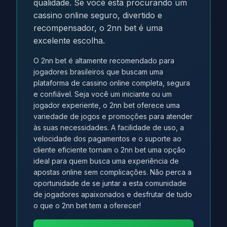
qualidade. Se você está procurando um
cassino online seguro, divertido e
recompensador, o 2nn bet é uma
excelente escolha.
O 2nn bet é altamente recomendado para
jogadores brasileiros que buscam uma
plataforma de cassino online completa, segura
e confiável. Seja você um iniciante ou um
jogador experiente, o 2nn bet oferece uma
variedade de jogos e promoções para atender
às suas necessidades. A facilidade de uso, a
velocidade dos pagamentos e o suporte ao
cliente eficiente tornam o 2nn bet uma opção
ideal para quem busca uma experiência de
apostas online sem complicações. Não perca a
oportunidade de se juntar a esta comunidade
de jogadores apaixonados e desfrutar de tudo
o que o 2nn bet tem a oferecer!