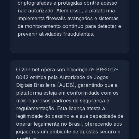
criptografadas e protegidas contra acesso
não autorizado. Além disso, a plataforma
implementa firewalls avançados e sistemas
de monitoramento contínuo para detectar e
prevenir atividades fraudulentas.
O 2nn bet opera sob a licença nº BR-2017-
0042 emitida pela Autoridade de Jogos
Digitais Brasileira (AJDB), garantindo que a
plataforma esteja em conformidade com os
mais rigorosos padrões de segurança e
regulamentação. Esta licença atesta a
legitimidade do cassino e a sua capacidade de
operar legalmente no Brasil, oferecendo aos
jogadores um ambiente de apostas seguro e