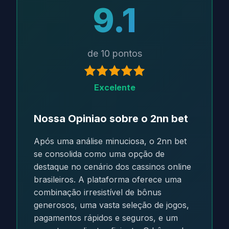
todas as contas envolvidas. O 2nn bet
9.1
autêntica, com transmissão em alta
implementa medidas de segurança
definição e recursos interativos.
rigorosas para prevenir a criação de contas
duplicadas e garantir a integridade da
de 10 pontos
plataforma.
Excelente
Nossa Opiniao sobre o 2nn bet
Após uma análise minuciosa, o 2nn bet
se consolida como uma opção de
destaque no cenário dos cassinos online
brasileiros. A plataforma oferece uma
combinação irresistível de bônus
generosos, uma vasta seleção de jogos,
pagamentos rápidos e seguros, e um