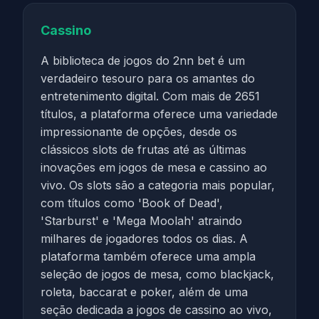
Cassino
A biblioteca de jogos do 2nn bet é um
verdadeiro tesouro para os amantes do
entretenimento digital. Com mais de 2651
títulos, a plataforma oferece uma variedade
impressionante de opções, desde os
clássicos slots de frutas até as últimas
inovações em jogos de mesa e cassino ao
vivo. Os slots são a categoria mais popular,
com títulos como 'Book of Dead',
'Starburst' e 'Mega Moolah' atraindo
milhares de jogadores todos os dias. A
plataforma também oferece uma ampla
seleção de jogos de mesa, como blackjack,
roleta, baccarat e poker, além de uma
seção dedicada a jogos de cassino ao vivo,