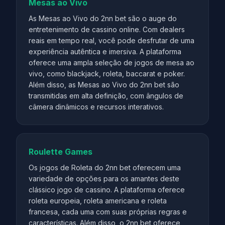
Mesas ao Vivo
As Mesas ao Vivo do 2nn bet são o auge do
entretenimento de cassino online. Com dealers
reais em tempo real, você pode desfrutar de uma
experiência autêntica e imersiva. A plataforma
oferece uma ampla seleção de jogos de mesa ao
vivo, como blackjack, roleta, baccarat e poker.
Além disso, as Mesas ao Vivo do 2nn bet são
transmitidas em alta definição, com ângulos de
câmera dinâmicos e recursos interativos.
Roulette Games
Os jogos de Roleta do 2nn bet oferecem uma
variedade de opções para os amantes deste
clássico jogo de cassino. A plataforma oferece
roleta europeia, roleta americana e roleta
francesa, cada uma com suas próprias regras e
características. Além disso, o 2nn bet oferece