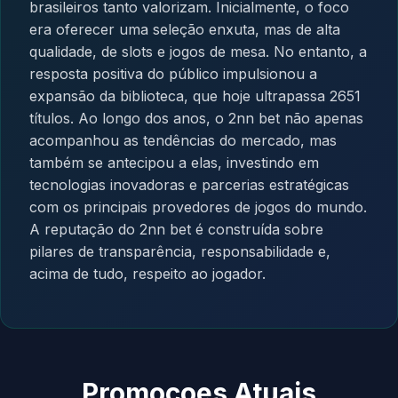
brasileiros tanto valorizam. Inicialmente, o foco
era oferecer uma seleção enxuta, mas de alta
qualidade, de slots e jogos de mesa. No entanto, a
resposta positiva do público impulsionou a
expansão da biblioteca, que hoje ultrapassa 2651
títulos. Ao longo dos anos, o 2nn bet não apenas
acompanhou as tendências do mercado, mas
também se antecipou a elas, investindo em
tecnologias inovadoras e parcerias estratégicas
com os principais provedores de jogos do mundo.
A reputação do 2nn bet é construída sobre
pilares de transparência, responsabilidade e,
acima de tudo, respeito ao jogador.
Promocoes Atuais