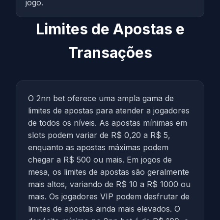
jogo.
Limites de Apostas e
Transações
O 2nn bet oferece uma ampla gama de
limites de apostas para atender a jogadores
de todos os níveis. As apostas mínimas em
slots podem variar de R$ 0,20 a R$ 5,
enquanto as apostas máximas podem
chegar a R$ 500 ou mais. Em jogos de
mesa, os limites de apostas são geralmente
mais altos, variando de R$ 10 a R$ 1000 ou
mais. Os jogadores VIP podem desfrutar de
limites de apostas ainda mais elevados. O