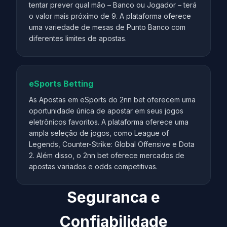
tentar prever qual mão – Banco ou Jogador – terá
o valor mais próximo de 9. A plataforma oferece
uma variedade de mesas de Punto Banco com
diferentes limites de apostas.
eSports Betting
As Apostas em eSports do 2nn bet oferecem uma
oportunidade única de apostar em seus jogos
eletrônicos favoritos. A plataforma oferece uma
ampla seleção de jogos, como League of
Legends, Counter-Strike: Global Offensive e Dota
2. Além disso, o 2nn bet oferece mercados de
apostas variados e odds competitivas.
Seguranca e
Confiabilidade