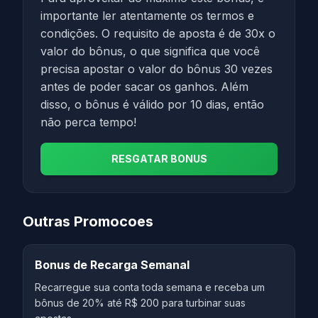
importante ler atentamente os termos e
condições. O requisito de aposta é de 30x o
valor do bônus, o que significa que você
precisa apostar o valor do bônus 30 vezes
antes de poder sacar os ganhos. Além
disso, o bônus é válido por 10 dias, então
não perca tempo!
RESGATAR BONUS
Outras Promocoes
Bonus de Recarga Semanal
Recarregue sua conta toda semana e receba um
bônus de 20% até R$ 200 para turbinar suas