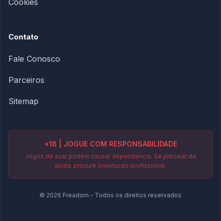
Cookies
Contato
Fale Conosco
Parceiros
Sitemap
+18 | JOGUE COM RESPONSABILIDADE
Jogos de azar podem causar dependencia. Se precisar de
ajuda, procure orientacao profissional.
© 2026 Freadom - Todos os direitos reservados