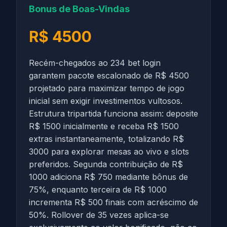
Bonus de Boas-Vindas
R$ 4500
Recém-chegados ao 234 bet login
garantem pacote escalonado de R$ 4500
projetado para maximizar tempo de jogo
inicial sem exigir investimentos vultosos.
Estrutura tripartida funciona assim: deposite
R$ 1500 inicialmente e receba R$ 1500
extras instantaneamente, totalizando R$
3000 para explorar mesas ao vivo e slots
preferidos. Segunda contribuição de R$
1000 adiciona R$ 750 mediante bônus de
75%, enquanto terceira de R$ 1000
incrementa R$ 500 finais com acréscimo de
50%. Rollover de 35 vezes aplica-se