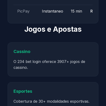
PicPay
Instantaneo
15 min
R$ 20
Jogos e Apostas
Cassino
O 234 bet login oferece 3907+ jogos de
cassino.
Esportes
Cobertura de 30+ modalidades esportivas.