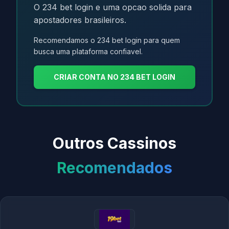
O 234 bet login e uma opcao solida para
apostadores brasileiros.
Recomendamos o 234 bet login para quem
busca uma plataforma confiavel.
CRIAR CONTA NO 234 BET LOGIN
Outros Cassinos
Recomendados