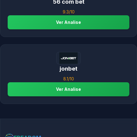
56 com bet
9.3/10
Ver Analise
jonbet
8.1/10
Ver Analise