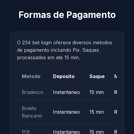
Formas de Pagamento
O 234 bet login oferece diversos metodos
de pagamento incluindo Pix. Saques
processados em ate 15 min.
Metodo
Deposito
Saque
Minimo
Bradesco
Instantaneo
15 min
R$ 20
Boleto
Instantaneo
15 min
R$ 20
Bancario
PIX
Instantaneo
15 min
R$ 20