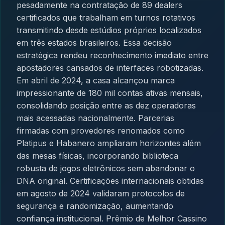
pesadamente na contratação de 89 dealers
certificados que trabalham em turnos rotativos
transmitindo desde estúdios próprios localizados
em três estados brasileiros. Essa decisão
estratégica rendeu reconhecimento imediato entre
apostadores cansados de interfaces robotizadas.
Em abril de 2024, a casa alcançou marca
impressionante de 180 mil contas ativas mensais,
consolidando posição entre as dez operadoras
mais acessadas nacionalmente. Parcerias
firmadas com provedores renomados como
Platipus e Habanero ampliaram horizontes além
das mesas físicas, incorporando biblioteca
robusta de jogos eletrônicos sem abandonar o
DNA original. Certificações internacionais obtidas
em agosto de 2024 validaram protocolos de
segurança e randomização, aumentando
confiança institucional. Prêmio de Melhor Cassino