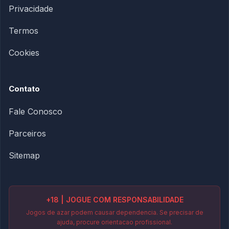
Privacidade
Termos
Cookies
Contato
Fale Conosco
Parceiros
Sitemap
+18 | JOGUE COM RESPONSABILIDADE
Jogos de azar podem causar dependencia. Se precisar de
ajuda, procure orientacao profissional.