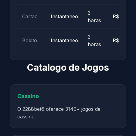
2
Cartao
Instantaneo
R$ 40
horas
2
Boleto
Instantaneo
R$ 40
horas
Catalogo de Jogos
Cassino
O 2288bet6 oferece 3149+ jogos de
cassino.