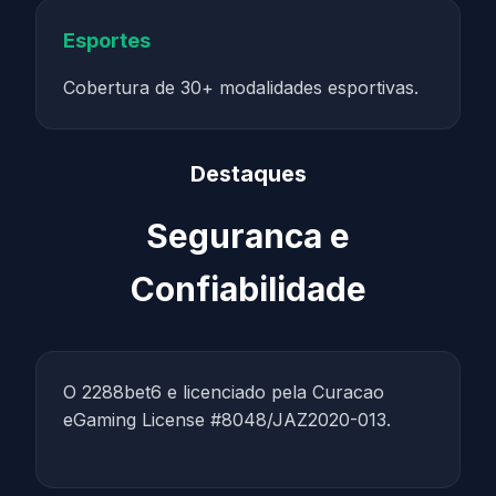
Esportes
Cobertura de 30+ modalidades esportivas.
Destaques
Seguranca e
Confiabilidade
O 2288bet6 e licenciado pela Curacao
eGaming License #8048/JAZ2020-013.