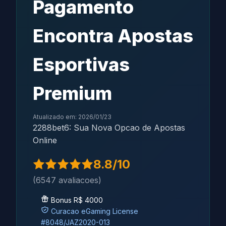
Pagamento
Encontra Apostas
Esportivas
Premium
Atualizado em: 2026/01/23
2288bet6: Sua Nova Opcao de Apostas
Online
8.8/10
(6547 avaliacoes)
Bonus R$ 4000
Curacao eGaming License
#8048/JAZ2020-013