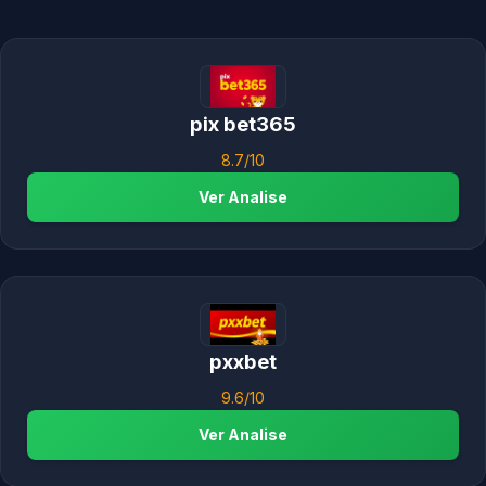
pix bet365
8.7/10
Ver Analise
pxxbet
9.6/10
Ver Analise