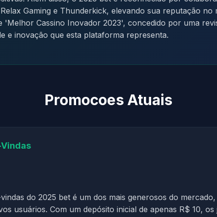
elax Gaming e Thunderkick, elevando sua reputação no 
e 'Melhor Cassino Inovador 2023', concedido por uma revi
de e inovação que esta plataforma representa.
Promocoes Atuais
-Vindas
vindas do 2025 bet é um dos mais generosos do mercado,
os usuários. Com um depósito inicial de apenas R$ 10, o