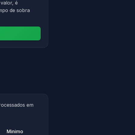
valor, é
empo de sobra
processados em
Minimo