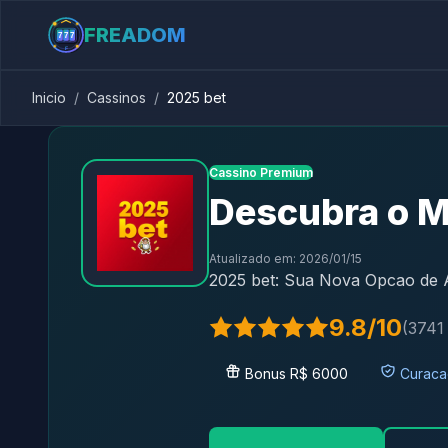
FREADOM
Inicio
/
Cassinos
/
2025 bet
Cassino Premium
Descubra o 
Atualizado em: 2026/01/15
2025 bet: Sua Nova Opcao de 
9.8/10
(3741
Bonus R$ 6000
Curaca