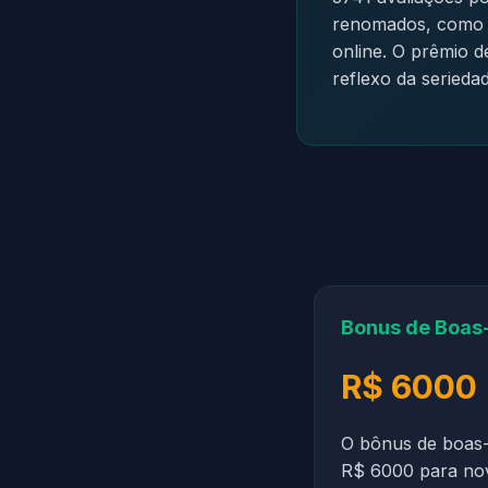
renomados, como R
online. O prêmio d
reflexo da serieda
Bonus de Boas
R$ 6000
O bônus de boas-
R$ 6000 para nov