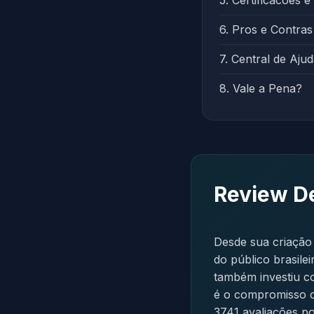
5. Certificacoes e
6. Pros e Contras
7. Central de Aju
8. Vale a Pena?
Review De
Desde sua criação 
do público brasile
também investiu c
é o compromisso c
3741 avaliações po