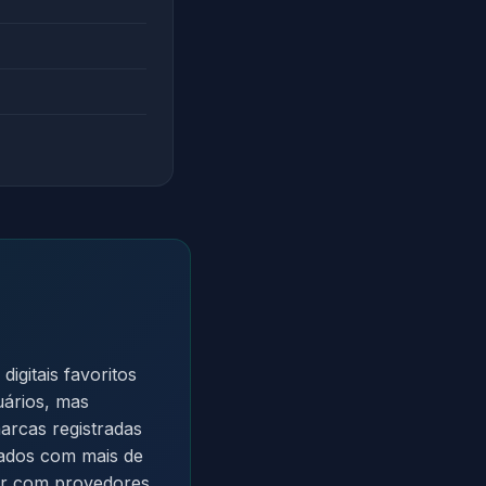
igitais favoritos
uários, mas
arcas registradas
lados com mais de
rar com provedores