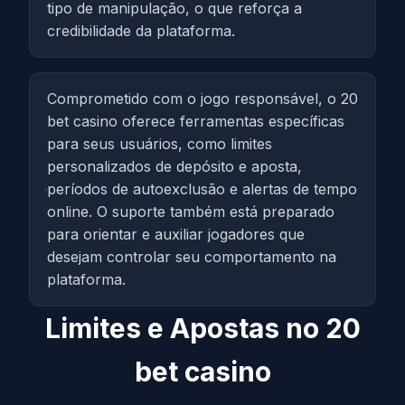
tipo de manipulação, o que reforça a
credibilidade da plataforma.
Comprometido com o jogo responsável, o 20
bet casino oferece ferramentas específicas
para seus usuários, como limites
personalizados de depósito e aposta,
períodos de autoexclusão e alertas de tempo
online. O suporte também está preparado
para orientar e auxiliar jogadores que
desejam controlar seu comportamento na
plataforma.
Limites e Apostas no 20
bet casino