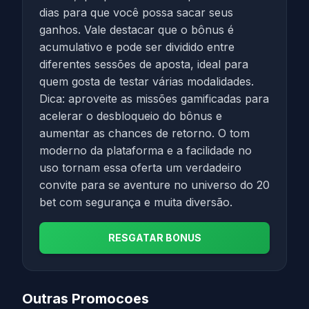
dias para que você possa sacar seus
ganhos. Vale destacar que o bônus é
acumulativo e pode ser dividido entre
diferentes sessões de aposta, ideal para
quem gosta de testar várias modalidades.
Dica: aproveite as missões gamificadas para
acelerar o desbloqueio do bônus e
aumentar as chances de retorno. O tom
moderno da plataforma e a facilidade no
uso tornam essa oferta um verdadeiro
convite para se aventure no universo do 20
bet com segurança e muita diversão.
RESGATAR BONUS
Outras Promocoes