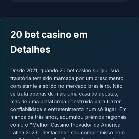
20 bet casino em
Detalhes
Desde 2021, quando 20 bet casino surgiu, sua
trajetória tem sido marcada por um crescimento
consistente e sólido no mercado brasileiro. Não
se trata apenas de mais uma casa de apostas,
mas de uma plataforma construída para trazer
confiabilidade e entretenimento num só lugar. Em
menos de três anos, acumulou prêmios regionais
como o "Melhor Cassino Inovador da América
Latina 2023", destacando seu compromisso com