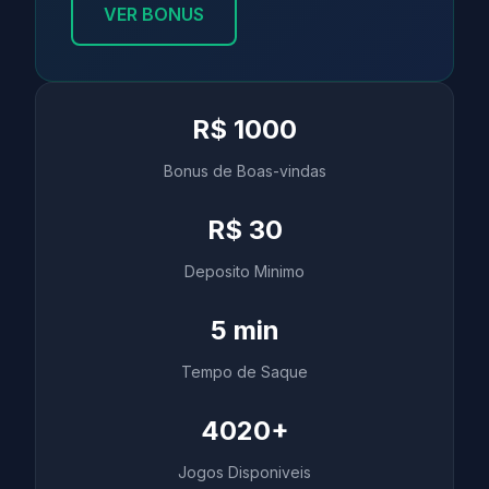
VER BONUS
R$ 1000
Bonus de Boas-vindas
R$ 30
Deposito Minimo
5 min
Tempo de Saque
4020+
Jogos Disponiveis