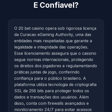
E Confiavel?
O 20 bet casino opera sob rigorosa licença
da Curacao eGaming Authority, uma das
entidades mais respeitadas que garante a
legalidade e integridade das operações.
Esse licenciamento assegura que o cassino
segue normas internacionais, protegendo
os direitos dos jogadores e regulamentando
práticas justas de jogo, conferindo
confiança para o público brasileiro. A
plataforma utiliza tecnologia de criptografia
SSL de 256 bits para proteger todos os
dados e transações dos usuários. Além
disso, conta com firewalls avançados e
monitoramento 24/7 para evitar acessos