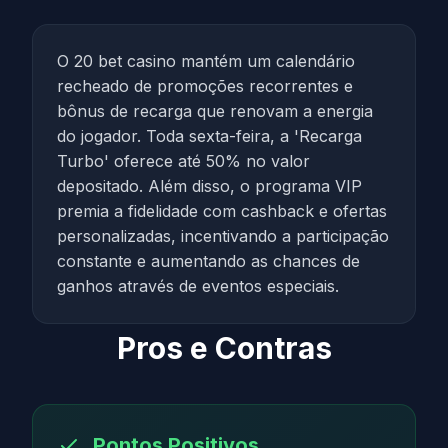
O 20 bet casino mantém um calendário
recheado de promoções recorrentes e
bônus de recarga que renovam a energia
do jogador. Toda sexta-feira, a 'Recarga
Turbo' oferece até 50% no valor
depositado. Além disso, o programa VIP
premia a fidelidade com cashback e ofertas
personalizadas, incentivando a participação
constante e aumentando as chances de
ganhos através de eventos especiais.
Pros e Contras
Pontos Positivos