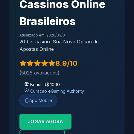
Cassinos Online
Brasileiros
Atualizado em: 2026/03/01
20 bet casino: Sua Nova Opcao de
Apostas Online
8.9/10
(5026 avaliacoes)
Bonus R$ 1000
Curacao eGaming Authority
App Mobile
JOGAR AGORA