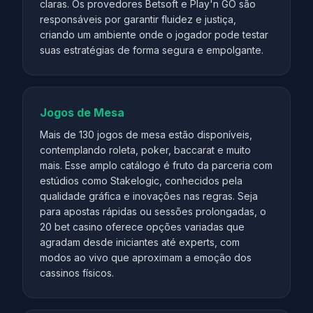
claras. Os provedores Betsoft e Play'n GO são
responsáveis por garantir fluidez e justiça,
criando um ambiente onde o jogador pode testar
suas estratégias de forma segura e empolgante.
Jogos de Mesa
Mais de 130 jogos de mesa estão disponíveis,
contemplando roleta, poker, baccarat e muito
mais. Esse amplo catálogo é fruto da parceria com
estúdios como Stakelogic, conhecidos pela
qualidade gráfica e inovações nas regras. Seja
para apostas rápidas ou sessões prolongadas, o
20 bet casino oferece opções variadas que
agradam desde iniciantes até experts, com
modos ao vivo que aproximam a emoção dos
cassinos físicos.