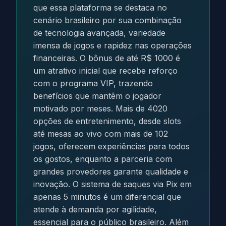
que essa plataforma se destaca no
cenário brasileiro por sua combinação
de tecnologia avançada, variedade
imensa de jogos e rapidez nas operações
financeiras. O bônus de até R$ 1000 é
um atrativo inicial que recebe reforço
com o programa VIP, trazendo
benefícios que mantêm o jogador
motivado por meses. Mais de 4020
opções de entretenimento, desde slots
até mesas ao vivo com mais de 102
jogos, oferecem experiências para todos
os gostos, enquanto a parceria com
grandes provedores garante qualidade e
inovação. O sistema de saques via Pix em
apenas 5 minutos é um diferencial que
atende à demanda por agilidade,
essencial para o público brasileiro. Além