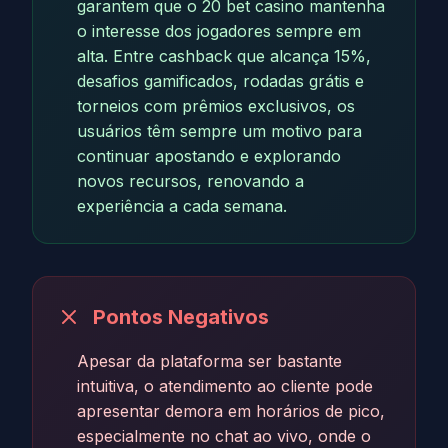
garantem que o 20 bet casino mantenha
o interesse dos jogadores sempre em
alta. Entre cashback que alcança 15%,
desafios gamificados, rodadas grátis e
torneios com prêmios exclusivos, os
usuários têm sempre um motivo para
continuar apostando e explorando
novos recursos, renovando a
experiência a cada semana.
Pontos Negativos
Apesar da plataforma ser bastante
intuitiva, o atendimento ao cliente pode
apresentar demora em horários de pico,
especialmente no chat ao vivo, onde o