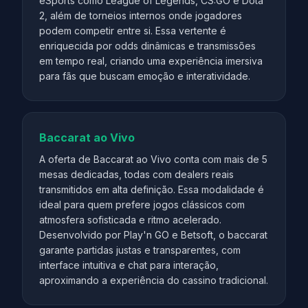
eSports como League of Legends, CS:GO e Dota
2, além de torneios internos onde jogadores
podem competir entre si. Essa vertente é
enriquecida por odds dinâmicas e transmissões
em tempo real, criando uma experiência imersiva
para fãs que buscam emoção e interatividade.
Baccarat ao Vivo
A oferta de Baccarat ao Vivo conta com mais de 5
mesas dedicadas, todas com dealers reais
transmitidos em alta definição. Essa modalidade é
ideal para quem prefere jogos clássicos com
atmosfera sofisticada e ritmo acelerado.
Desenvolvido por Play'n GO e Betsoft, o baccarat
garante partidas justas e transparentes, com
interface intuitiva e chat para interação,
aproximando a experiência do cassino tradicional.