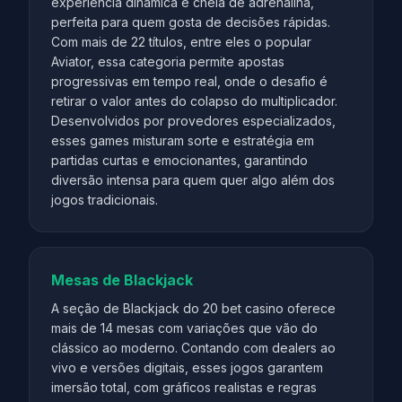
experiência dinâmica e cheia de adrenalina,
perfeita para quem gosta de decisões rápidas.
Com mais de 22 títulos, entre eles o popular
Aviator, essa categoria permite apostas
progressivas em tempo real, onde o desafio é
retirar o valor antes do colapso do multiplicador.
Desenvolvidos por provedores especializados,
esses games misturam sorte e estratégia em
partidas curtas e emocionantes, garantindo
diversão intensa para quem quer algo além dos
jogos tradicionais.
Mesas de Blackjack
A seção de Blackjack do 20 bet casino oferece
mais de 14 mesas com variações que vão do
clássico ao moderno. Contando com dealers ao
vivo e versões digitais, esses jogos garantem
imersão total, com gráficos realistas e regras