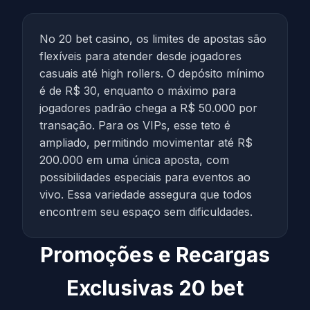
No 20 bet casino, os limites de apostas são
flexíveis para atender desde jogadores
casuais até high rollers. O depósito mínimo
é de R$ 30, enquanto o máximo para
jogadores padrão chega a R$ 50.000 por
transação. Para os VIPs, esse teto é
ampliado, permitindo movimentar até R$
200.000 em uma única aposta, com
possibilidades especiais para eventos ao
vivo. Essa variedade assegura que todos
encontrem seu espaço sem dificuldades.
Promoções e Recargas
Exclusivas 20 bet