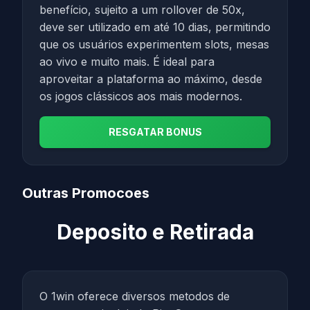
benefício, sujeito a um rollover de 50x,
deve ser utilizado em até 10 dias, permitindo
que os usuários experimentem slots, mesas
ao vivo e muito mais. É ideal para
aproveitar a plataforma ao máximo, desde
os jogos clássicos aos mais modernos.
RESGATAR BONUS
Outras Promocoes
Deposito e Retirada
O 1win oferece diversos metodos de