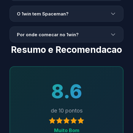
para usuários regulares.
Sim, o 1win possui aplicativos disponíveis
cashback semanal no programa VIP. Para
o limite mínimo tanto para depósito quanto
para Android e iOS. Esses apps são
aproveitar o bônus inicial, basta fazer um
O 1win tem Spaceman?
para saque é de R$ 30. O processo é
otimizados para oferecer uma experiência
depósito mínimo de R$ 30. É importante
seguro, garantindo a tranquilidade dos
Sim, o Spaceman está disponível no
fluida, com todas as funcionalidades da
observar os requisitos de rollover (50x) e a
usuários.
catálogo do 1win. Este jogo popular de
versão desktop, como depósitos, saques e
Por onde comecar no 1win?
validade de 10 dias. Mais informações estão
crash proporciona rodadas rápidas e
acesso ao cassino ao vivo. A instalação é
disponíveis na seção de promoções.
Para começar no 1win, basta se cadastrar
Resumo e Recomendacao
chances atrativas de ganho. Ele é perfeito
rápida, e o design intuitivo facilita a
fornecendo dados básicos. Após a criação
para jogadores que preferem uma dinâmica
navegação entre jogos e promoções.
da conta, faça um depósito mínimo de R$
de jogo intuitiva e emocionante. Basta
30 para desbloquear o bônus de boas-
acessar a seção de crash games e
vindas de R$ 1000. Explore a biblioteca de
aproveitar a experiência.
jogos e experimente os populares slots,
8.6
mesas ao vivo ou crash games. Utilize
filtros para encontrar os títulos que mais
combinam com seu estilo.
de 10 pontos
Muito Bom