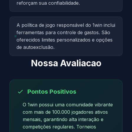
reforçam sua confiabilidade.
A política de jogo responsável do 1win inclui
ferramentas para controle de gastos. São
oferecidos limites personalizados e opções
de autoexclusão.
Nossa Avaliacao
Pontos Positivos
O 1win possui uma comunidade vibrante
com mais de 100.000 jogadores ativos
mensais, garantindo alta interação e
competições regulares. Torneios