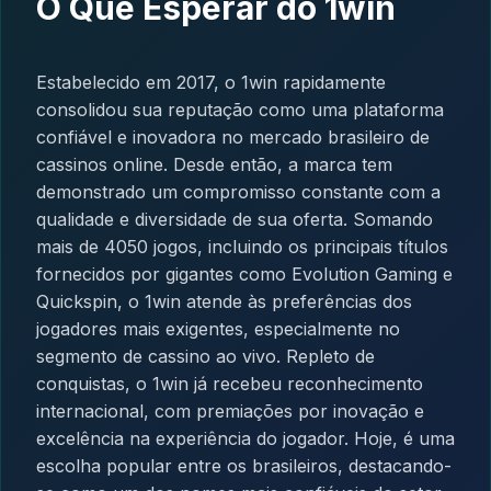
O Que Esperar do 1win
Estabelecido em 2017, o 1win rapidamente
consolidou sua reputação como uma plataforma
confiável e inovadora no mercado brasileiro de
cassinos online. Desde então, a marca tem
demonstrado um compromisso constante com a
qualidade e diversidade de sua oferta. Somando
mais de 4050 jogos, incluindo os principais títulos
fornecidos por gigantes como Evolution Gaming e
Quickspin, o 1win atende às preferências dos
jogadores mais exigentes, especialmente no
segmento de cassino ao vivo. Repleto de
conquistas, o 1win já recebeu reconhecimento
internacional, com premiações por inovação e
excelência na experiência do jogador. Hoje, é uma
escolha popular entre os brasileiros, destacando-