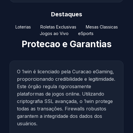
Destaques
Loterias
Roletas Exclusivas
Mesas Classicas
Jogos ao Vivo
eSports
Protecao e Garantias
O 1win é licenciado pela Curacao eGaming,
proporcionando credibilidade e legitimidade.
Este órgão regula rigorosamente
plataformas de jogos online. Utilizando
criptografia SSL avançada, o 1win protege
todas as transações. Firewalls robustos
garantem a integridade dos dados dos
usuários.