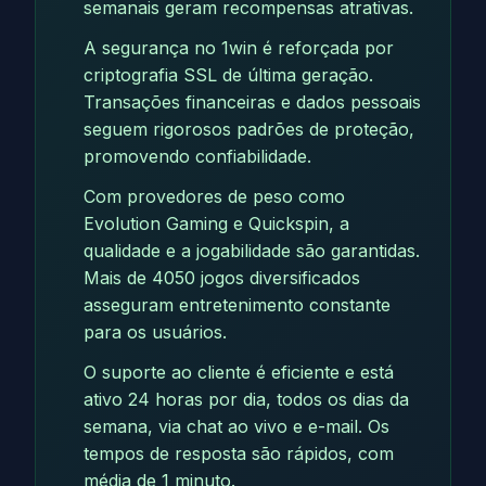
semanais geram recompensas atrativas.
A segurança no 1win é reforçada por
criptografia SSL de última geração.
Transações financeiras e dados pessoais
seguem rigorosos padrões de proteção,
promovendo confiabilidade.
Com provedores de peso como
Evolution Gaming e Quickspin, a
qualidade e a jogabilidade são garantidas.
Mais de 4050 jogos diversificados
asseguram entretenimento constante
para os usuários.
O suporte ao cliente é eficiente e está
ativo 24 horas por dia, todos os dias da
semana, via chat ao vivo e e-mail. Os
tempos de resposta são rápidos, com
média de 1 minuto.