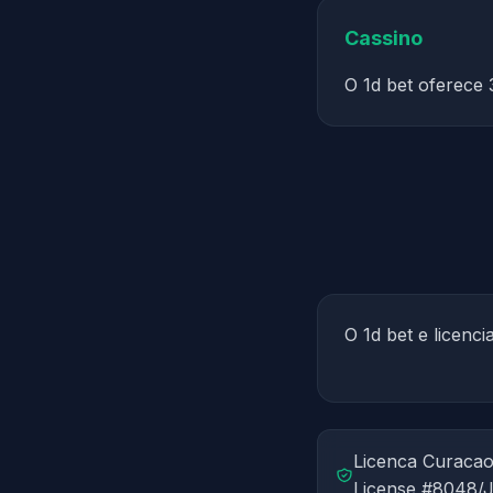
Cassino
O 1d bet oferece 
O 1d bet e licen
Licenca Curacao
License #8048/