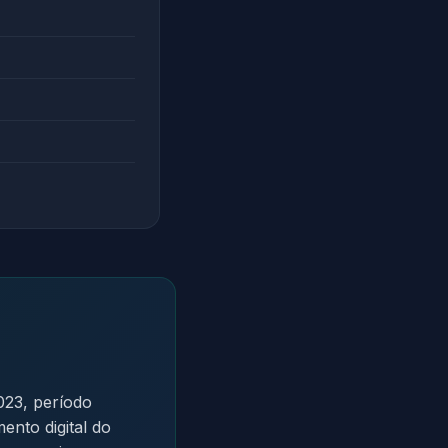
2023, período
ento digital do