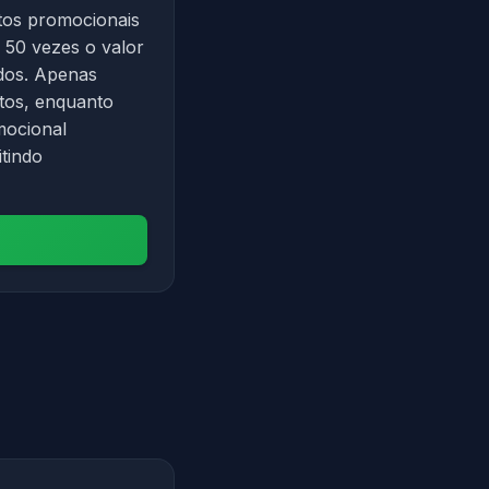
tos promocionais
o 50 vezes o valor
idos. Apenas
tos, enquanto
mocional
itindo