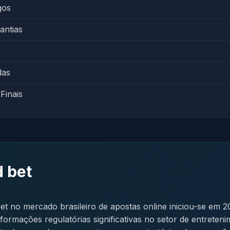
gos
antias
das
Finais
d bet
 bet no mercado brasileiro de apostas online iniciou-se em 
ormações regulatórias significativas no setor de entretenim