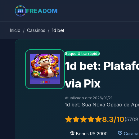
FREADOM
Inicio
/
Cassinos
/
1d bet
Saque Ultrarrápido
1d bet: Plat
via Pix
Atualizado em: 2026/01/21
1d bet: Sua Nova Opcao de Apo
8.3/10
(5708
Bonus R$ 2000
Curacao