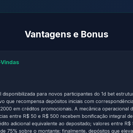
Vantagens e Bonus
-Vindas
l disponibilizada para novos participantes do 1d bet estrutu
ivo que recompensa depósitos iniciais com correspondênci
 2000 em créditos promocionais. A mecânica operacional d
ncias entre R$ 50 e R$ 500 recebem bonificação integral d
dito adicional equivalente ao depositado; valores entre R$
de 75% sobre o montante; finalmente, depósitos que eleva