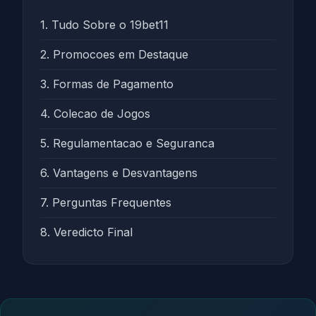
1. Tudo Sobre o 19bet11
2. Promocoes em Destaque
3. Formas de Pagamento
4. Colecao de Jogos
5. Regulamentacao e Seguranca
6. Vantagens e Desvantagens
7. Perguntas Frequentes
8. Veredicto Final