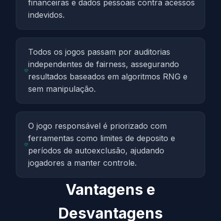
financeiras e dados pessoais contra acessos
indevidos.
Todos os jogos passam por auditorias
independentes de fairness, assegurando
resultados baseados em algoritmos RNG e
sem manipulação.
O jogo responsável é priorizado com
ferramentas como limites de deposito e
períodos de autoexclusão, ajudando
jogadores a manter controle.
Vantagens e
Desvantagens