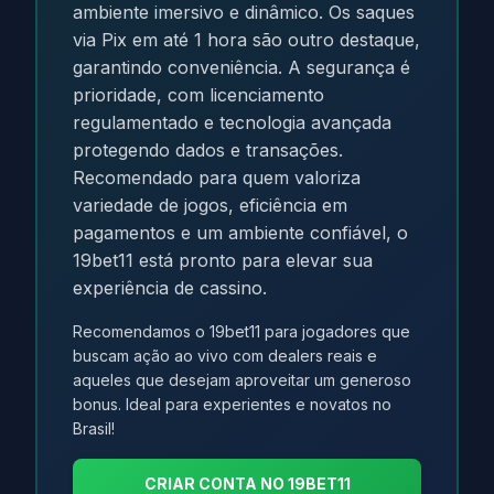
ambiente imersivo e dinâmico. Os saques
via Pix em até 1 hora são outro destaque,
garantindo conveniência. A segurança é
prioridade, com licenciamento
regulamentado e tecnologia avançada
protegendo dados e transações.
Recomendado para quem valoriza
variedade de jogos, eficiência em
pagamentos e um ambiente confiável, o
19bet11 está pronto para elevar sua
experiência de cassino.
Recomendamos o 19bet11 para jogadores que
buscam ação ao vivo com dealers reais e
aqueles que desejam aproveitar um generoso
bonus. Ideal para experientes e novatos no
Brasil!
CRIAR CONTA NO 19BET11