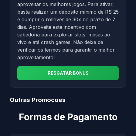
aproveitar os melhores jogos. Para ativar,
basta realizar um deposito mínimo de R$ 25
e cumprir o rollover de 30x no prazo de 7
dias. Aproveite este incentivo com
sabedoria para explorar slots, mesas ao
vivo e até crash games. Não deixe de
verificar os termos para garantir o melhor
aproveitamento!
RESGATAR BONUS
Outras Promocoes
Formas de Pagamento