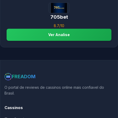
705bet
8.7/10
Ver Analise
FREADOM
O portal de reviews de cassinos online mais confiavel do
Brasil.
Cassinos