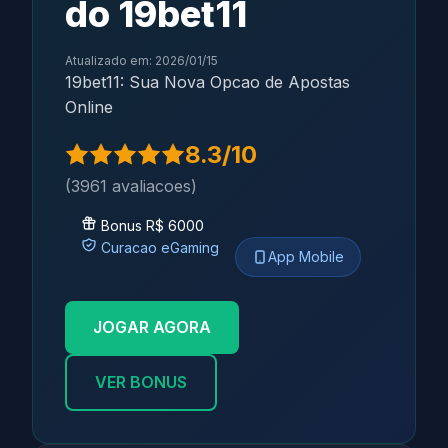
do 19bet11
Atualizado em: 2026/01/15
19bet11: Sua Nova Opcao de Apostas
Online
8.3/10
(3961 avaliacoes)
Bonus R$ 6000
Curacao eGaming
App Mobile
JOGAR AGORA
VER BONUS