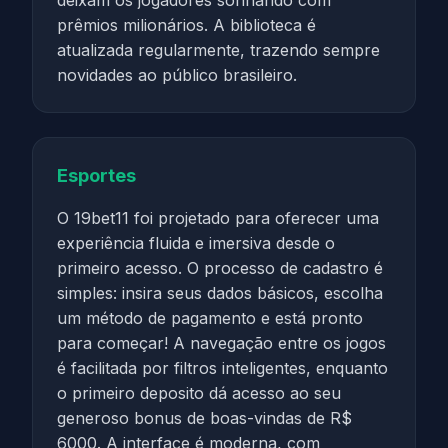
deixam os jogadores sonhando com
prêmios milionários. A biblioteca é
atualizada regularmente, trazendo sempre
novidades ao público brasileiro.
Esportes
O 19bet11 foi projetado para oferecer uma
experiência fluida e imersiva desde o
primeiro acesso. O processo de cadastro é
simples: insira seus dados básicos, escolha
um método de pagamento e está pronto
para começar! A navegação entre os jogos
é facilitada por filtros inteligentes, enquanto
o primeiro deposito dá acesso ao seu
generoso bonus de boas-vindas de R$
6000. A interface é moderna, com