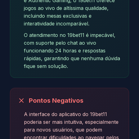
e Authentic Gaming, o 19bet11 oferece
jogos ao vivo de altíssima qualidade,
incluindo mesas exclusivas e
interatividade incomparável.
O atendimento no 19bet11 é impecável,
com suporte pelo chat ao vivo
funcionando 24 horas e respostas
rápidas, garantindo que nenhuma dúvida
fique sem solução.
Pontos Negativos
A interface do aplicativo do 19bet11
poderia ser mais intuitiva, especialmente
para novos usuários, que podem
encontrar dificuldades ao navegar pelos