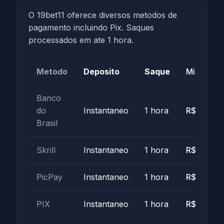
O 19bet11 oferece diversos metodos de
pagamento incluindo Pix. Saques
processados em ate 1 hora.
Metodo
Deposito
Saque
Minimo
Banco
do
Instantaneo
1 hora
R$ 25
Brasil
Skrill
Instantaneo
1 hora
R$ 25
PicPay
Instantaneo
1 hora
R$ 25
PIX
Instantaneo
1 hora
R$ 25