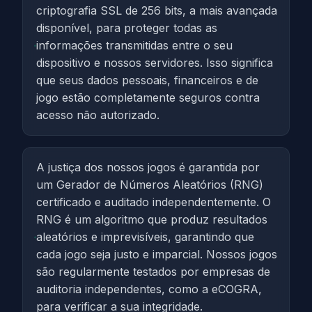
criptografia SSL de 256 bits, a mais avançada
disponível, para proteger todas as
informações transmitidas entre o seu
dispositivo e nossos servidores. Isso significa
que seus dados pessoais, financeiros e de
jogo estão completamente seguros contra
acesso não autorizado.
A justiça dos nossos jogos é garantida por
um Gerador de Números Aleatórios (RNG)
certificado e auditado independentemente. O
RNG é um algoritmo que produz resultados
aleatórios e imprevisíveis, garantindo que
cada jogo seja justo e imparcial. Nossos jogos
são regularmente testados por empresas de
auditoria independentes, como a eCOGRA,
para verificar a sua integridade.