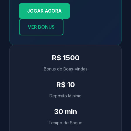
JOGAR AGORA
VER BONUS
R$ 1500
Bonus de Boas-vindas
R$ 10
Deposito Minimo
30 min
Tempo de Saque