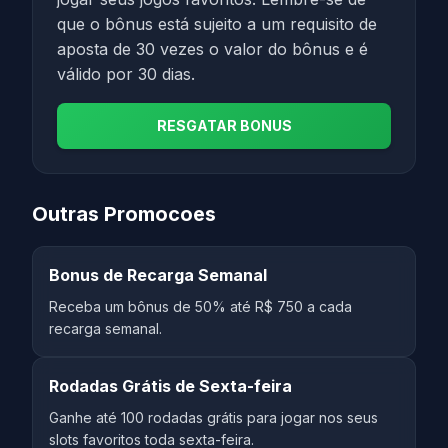
que o bônus está sujeito a um requisito de
aposta de 30 vezes o valor do bônus e é
válido por 30 dias.
RESGATAR BONUS
Outras Promocoes
Bonus de Recarga Semanal
Receba um bônus de 50% até R$ 750 a cada
recarga semanal.
Rodadas Grátis de Sexta-feira
Ganhe até 100 rodadas grátis para jogar nos seus
slots favoritos toda sexta-feira.