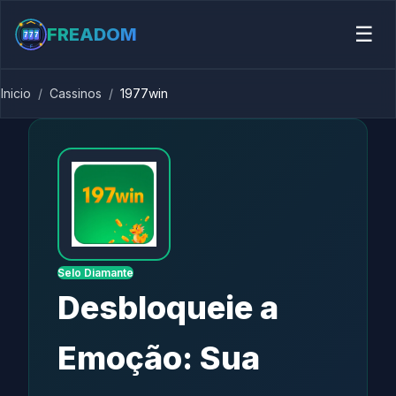
☰
FREADOM
Inicio
/
Cassinos
/
1977win
Selo Diamante
Desbloqueie a
Emoção: Sua