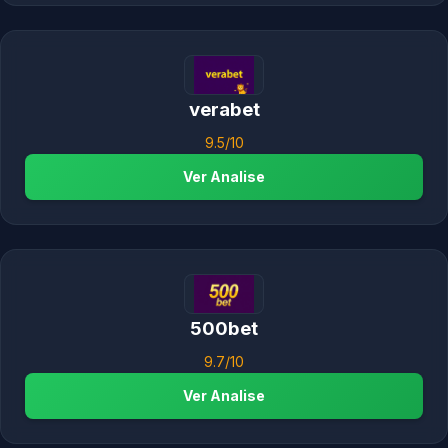
verabet
9.5/10
Ver Analise
500bet
9.7/10
Ver Analise