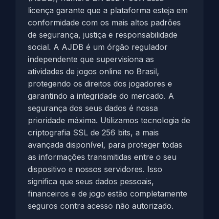
licença garante que a plataforma esteja em
conformidade com os mais altos padrões
de segurança, justiça e responsabilidade
social. A AJDB é um órgão regulador
independente que supervisiona as
atividades de jogos online no Brasil,
protegendo os direitos dos jogadores e
garantindo a integridade do mercado. A
segurança dos seus dados é nossa
prioridade máxima. Utilizamos tecnologia de
criptografia SSL de 256 bits, a mais
avançada disponível, para proteger todas
as informações transmitidas entre o seu
dispositivo e nossos servidores. Isso
significa que seus dados pessoais,
financeiros e de jogo estão completamente
seguros contra acesso não autorizado.