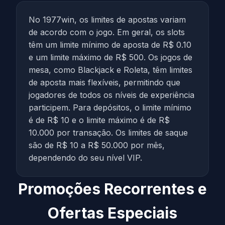
No 1977win, os limites de apostas variam
de acordo com o jogo. Em geral, os slots
têm um limite mínimo de aposta de R$ 0.10
e um limite máximo de R$ 500. Os jogos de
mesa, como Blackjack e Roleta, têm limites
de aposta mais flexíveis, permitindo que
jogadores de todos os níveis de experiência
participem. Para depósitos, o limite mínimo
é de R$ 10 e o limite máximo é de R$
10.000 por transação. Os limites de saque
são de R$ 10 a R$ 50.000 por mês,
dependendo do seu nível VIP.
Promoções Recorrentes e
Ofertas Especiais