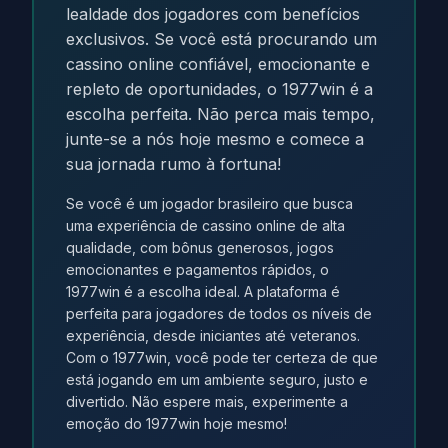
lealdade dos jogadores com benefícios
exclusivos. Se você está procurando um
cassino online confiável, emocionante e
repleto de oportunidades, o 1977win é a
escolha perfeita. Não perca mais tempo,
junte-se a nós hoje mesmo e comece a
sua jornada rumo à fortuna!
Se você é um jogador brasileiro que busca
uma experiência de cassino online de alta
qualidade, com bônus generosos, jogos
emocionantes e pagamentos rápidos, o
1977win é a escolha ideal. A plataforma é
perfeita para jogadores de todos os níveis de
experiência, desde iniciantes até veteranos.
Com o 1977win, você pode ter certeza de que
está jogando em um ambiente seguro, justo e
divertido. Não espere mais, experimente a
emoção do 1977win hoje mesmo!