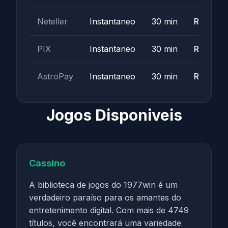
Neteller
Instantaneo
30 min
R$ 10
PIX
Instantaneo
30 min
R$ 10
AstroPay
Instantaneo
30 min
R$ 10
Jogos Disponiveis
Cassino
A biblioteca de jogos do 1977win é um
verdadeiro paraíso para os amantes do
entretenimento digital. Com mais de 4749
títulos, você encontrará uma variedade