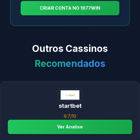
CRIAR CONTA NO 1977WIN
Outros Cassinos
Recomendados
startbet
9.7/10
Ver Analise