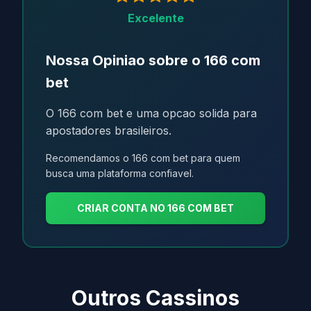
Excelente
Nossa Opiniao sobre o 166 com
bet
O 166 com bet e uma opcao solida para
apostadores brasileiros.
Recomendamos o 166 com bet para quem
busca uma plataforma confiavel.
CRIAR CONTA NO 166 COM BET
Outros Cassinos