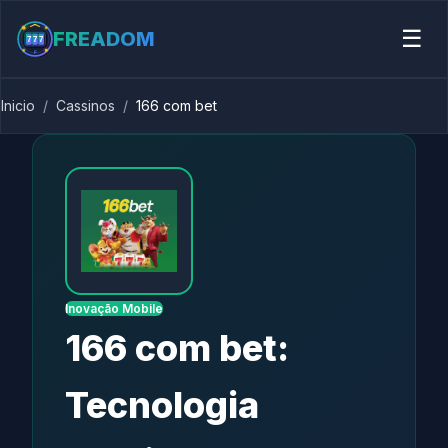
☰
FREADOM
Inicio
/
Cassinos
/
166 com bet
Inovação Mobile
166 com bet:
Tecnologia