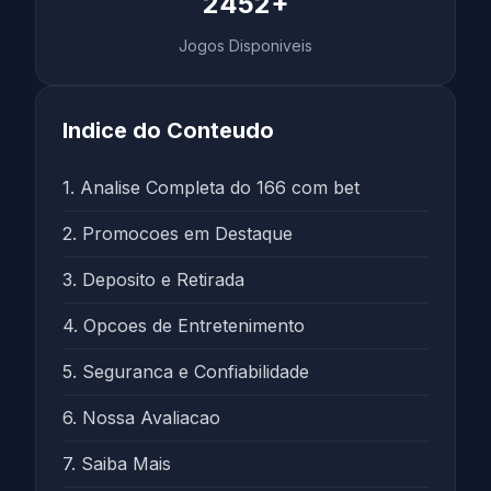
2452+
Jogos Disponiveis
Indice do Conteudo
1. Analise Completa do 166 com bet
2. Promocoes em Destaque
3. Deposito e Retirada
4. Opcoes de Entretenimento
5. Seguranca e Confiabilidade
6. Nossa Avaliacao
7. Saiba Mais