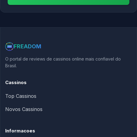
FREADOM
O portal de reviews de cassinos online mais confiavel do
Brasil.
Cassinos
Top Cassinos
Novos Cassinos
Informacoes