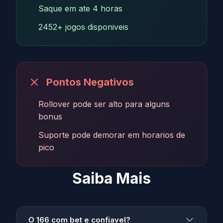
Saque em ate 4 horas
2452+ jogos disponiveis
Pontos Negativos
Rollover pode ser alto para alguns
bonus
Suporte pode demorar em horarios de
pico
Saiba Mais
O 166 com bet e confiavel?