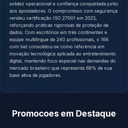
solidez operacional e confiança conquistada junto
aos apostadores. O compromisso com segurança
rendeu certificação ISO 27001 em 2023,
reforçando práticas rigorosas de proteção de
dados. Com escritórios em três continentes e
equipe multilíngue de 240 profissionais, o 166
com bet consolidou-se como referência em
inovação tecnológica aplicada ao entretenimento
digital, mantendo foco especial nas demandas do
mercado brasileiro que representa 68% de sua
base ativa de jogadores.
Promocoes em Destaque