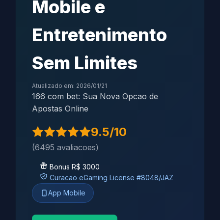
Mobile e
Entretenimento
Sem Limites
Atualizado em: 2026/01/21
166 com bet: Sua Nova Opcao de
Apostas Online
9.5/10
(6495 avaliacoes)
Bonus R$ 3000
Curacao eGaming License #8048/JAZ
App Mobile