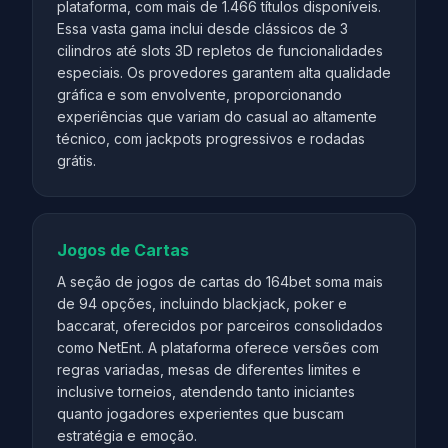
plataforma, com mais de 1.466 títulos disponíveis.
Essa vasta gama inclui desde clássicos de 3
cilindros até slots 3D repletos de funcionalidades
especiais. Os provedores garantem alta qualidade
gráfica e som envolvente, proporcionando
experiências que variam do casual ao altamente
técnico, com jackpots progressivos e rodadas
grátis.
Jogos de Cartas
A seção de jogos de cartas do 164bet soma mais
de 94 opções, incluindo blackjack, poker e
baccarat, oferecidos por parceiros consolidados
como NetEnt. A plataforma oferece versões com
regras variadas, mesas de diferentes limites e
inclusive torneios, atendendo tanto iniciantes
quanto jogadores experientes que buscam
estratégia e emoção.