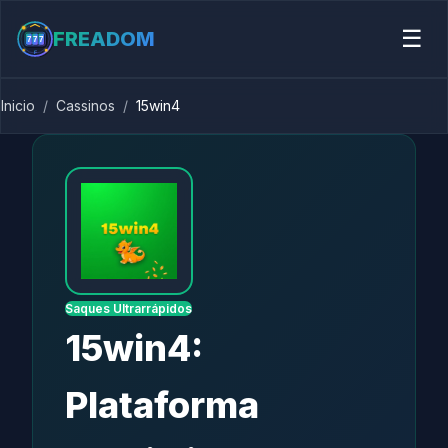
☰
FREADOM
Inicio
/
Cassinos
/
15win4
Saques Ultrarrápidos
15win4:
Plataforma