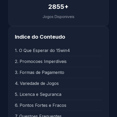
2855+
Jogos Disponiveis
Indice do Conteudo
1. O Que Esperar do 15win4
2. Promocoes Imperdíveis
3. Formas de Pagamento
4. Variedade de Jogos
5. Licenca e Seguranca
6. Pontos Fortes e Fracos
7. Questoes Frequentes