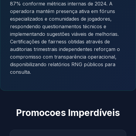
87% conforme métricas internas de 2024. A
operadora mantém presença ativa em fóruns
especializados e comunidades de jogadores,
respondendo questionamentos técnicos e
implementando sugestões viáveis de melhorias.
Certificações de fairness obtidas através de
auditorias trimestrais independentes reforçam o
compromisso com transparência operacional,
disponibilizando relatórios RNG públicos para
consulta.
Promocoes Imperdíveis