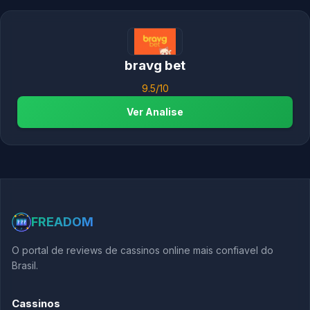
bravg bet
9.5/10
Ver Analise
FREADOM
O portal de reviews de cassinos online mais confiavel do
Brasil.
Cassinos