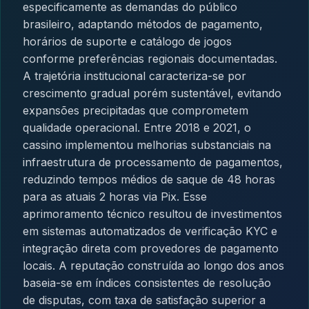
especificamente as demandas do público
brasileiro, adaptando métodos de pagamento,
horários de suporte e catálogo de jogos
conforme preferências regionais documentadas.
A trajetória institucional caracteriza-se por
crescimento gradual porém sustentável, evitando
expansões precipitadas que comprometem
qualidade operacional. Entre 2018 e 2021, o
cassino implementou melhorias substanciais na
infraestrutura de processamento de pagamentos,
reduzindo tempos médios de saque de 48 horas
para as atuais 2 horas via Pix. Esse
aprimoramento técnico resultou de investimentos
em sistemas automatizados de verificação KYC e
integração direta com provedores de pagamento
locais. A reputação construída ao longo dos anos
baseia-se em índices consistentes de resolução
de disputas, com taxa de satisfação superior a