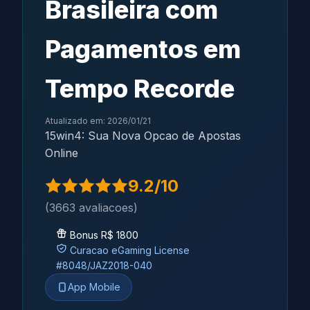
Brasileira com
Pagamentos em
Tempo Recorde
Atualizado em: 2026/01/21
15win4: Sua Nova Opcao de Apostas
Online
9.2/10
(3663 avaliacoes)
Bonus R$ 1800
Curacao eGaming License
#8048/JAZ2018-040
App Mobile