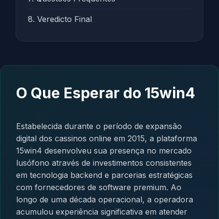
8. Veredicto Final
O Que Esperar do 15win4
Estabelecida durante o período de expansão
digital dos cassinos online em 2015, a plataforma
15win4 desenvolveu sua presença no mercado
lusófono através de investimentos consistentes
em tecnologia backend e parcerias estratégicas
com fornecedores de software premium. Ao
longo de uma década operacional, a operadora
acumulou experiência significativa em atender