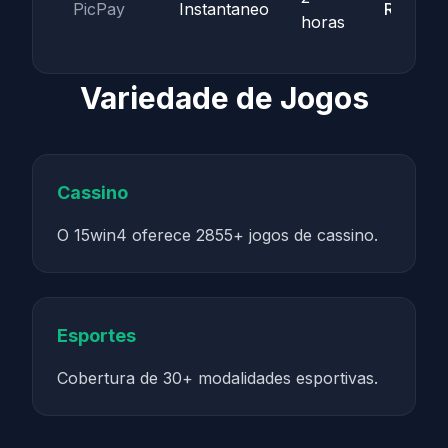
PicPay
Instantaneo
R$ 30
horas
Variedade de Jogos
Cassino
O 15win4 oferece 2855+ jogos de cassino.
Esportes
Cobertura de 30+ modalidades esportivas.