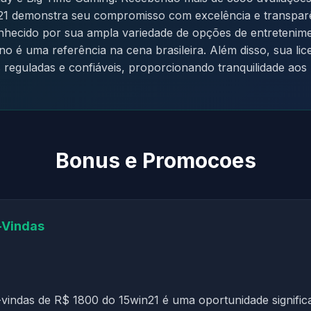
1 demonstra seu compromisso com excelência e transparê
onhecido por sua ampla variedade de opções de entretenim
sino é uma referência na cena brasileira. Além disso, sua l
reguladas e confiáveis, proporcionando tranquilidade aos 
Bonus e Promocoes
-Vindas
vindas de R$ 1800 do 15win21 é uma oportunidade signific