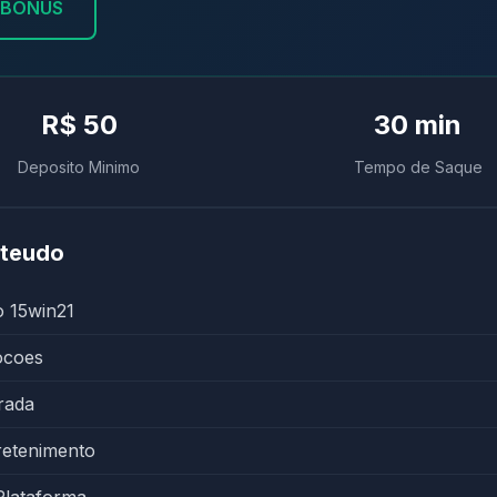
 BONUS
R$ 50
30 min
Deposito Minimo
Tempo de Saque
nteudo
o 15win21
ocoes
irada
retenimento