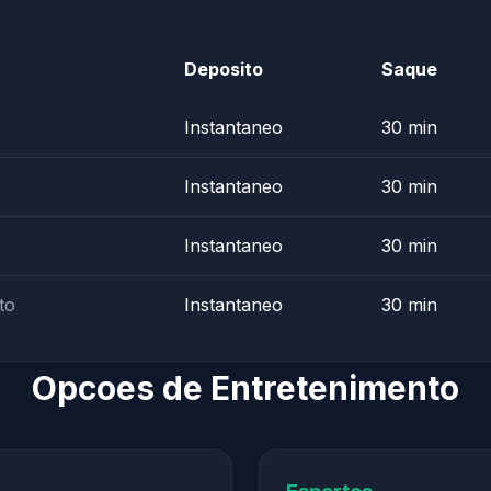
Deposito
Saque
Instantaneo
30 min
Instantaneo
30 min
Instantaneo
30 min
to
Instantaneo
30 min
Opcoes de Entretenimento