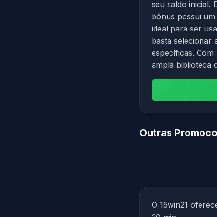
seu saldo inicial
bônus possui um r
ideal para ser us
basta selecionar 
específicas. Com
ampla biblioteca 
Outras Promoc
O 15win21 oferec