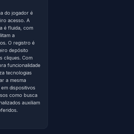
ia do jogador é
iro acesso. A
 é fluida, com
litam a
s. O registro é
eiro depósito
s cliques. Com
bra funcionalidade
iza tecnologias
gar a mesma
 em dispositivos
rsos como busca
nalizados auxiliam
feridos.