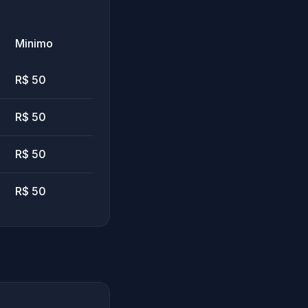
Minimo
R$ 50
R$ 50
R$ 50
R$ 50