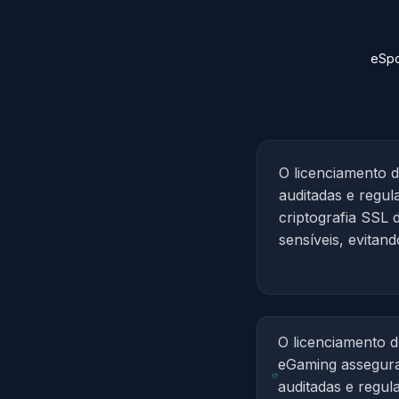
eSpo
O licenciamento 
auditadas e regula
criptografia SSL 
sensíveis, evitan
O licenciamento 
eGaming assegura
auditadas e regul