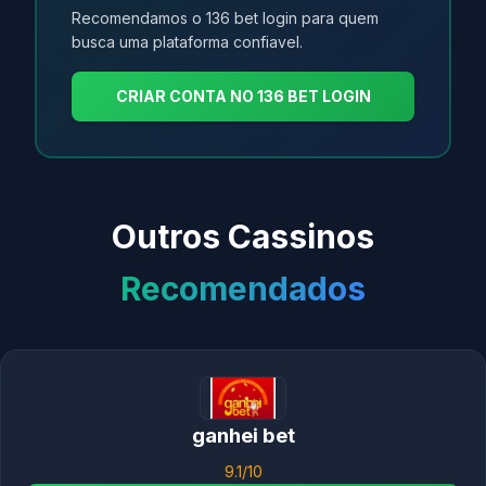
Recomendamos o 136 bet login para quem
busca uma plataforma confiavel.
CRIAR CONTA NO 136 BET LOGIN
Outros Cassinos
Recomendados
ganhei bet
9.1/10