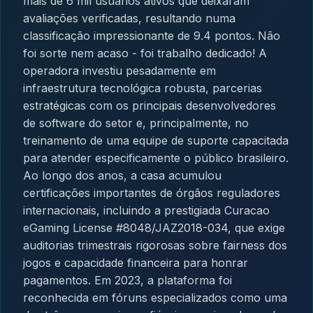
mais de 6 mil usuários ativos que deixaram
avaliações verificadas, resultando numa
classificação impressionante de 9.4 pontos. Não
foi sorte nem acaso - foi trabalho dedicado! A
operadora investiu pesadamente em
infraestrutura tecnológica robusta, parcerias
estratégicas com os principais desenvolvedores
de software do setor e, principalmente, no
treinamento de uma equipe de suporte capacitada
para atender especificamente o público brasileiro.
Ao longo dos anos, a casa acumulou
certificações importantes de órgãos reguladores
internacionais, incluindo a prestigiada Curacao
eGaming License #8048/JAZ2018-034, que exige
auditorias trimestrais rigorosas sobre fairness dos
jogos e capacidade financeira para honrar
pagamentos. Em 2023, a plataforma foi
reconhecida em fóruns especializados como uma