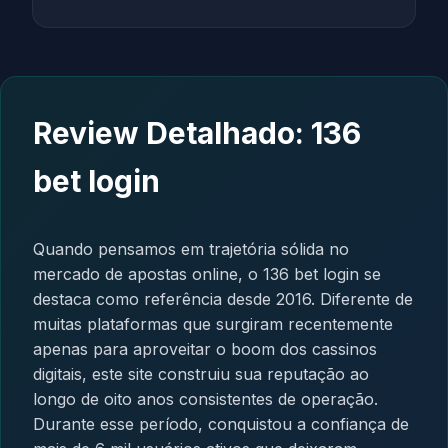
Review Detalhado: 136
bet login
Quando pensamos em trajetória sólida no
mercado de apostas online, o 136 bet login se
destaca como referência desde 2016. Diferente de
muitas plataformas que surgiram recentemente
apenas para aproveitar o boom dos cassinos
digitais, este site construiu sua reputação ao
longo de oito anos consistentes de operação.
Durante esse período, conquistou a confiança de