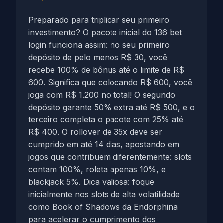
Preparado para triplicar seu primeiro
investimento? O pacote inicial do 136 bet
login funciona assim: no seu primeiro
depósito de pelo menos R$ 30, você
recebe 100% de bônus até o limite de R$
600. Significa que colocando R$ 600, você
joga com R$ 1.200 no total! O segundo
depósito garante 50% extra até R$ 500, e o
terceiro completa o pacote com 25% até
R$ 400. O rollover de 35x deve ser
cumprido em até 14 dias, apostando em
jogos que contribuem diferentemente: slots
contam 100%, roleta apenas 10%, e
blackjack 5%. Dica valiosa: foque
inicialmente nos slots de alta volatilidade
como Book of Shadows da Endorphina
para acelerar o cumprimento dos