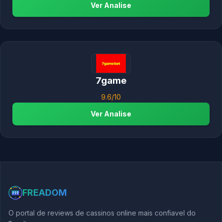
Ver Analise
7game
9.6/10
Ver Analise
FREADOM
O portal de reviews de cassinos online mais confiavel do