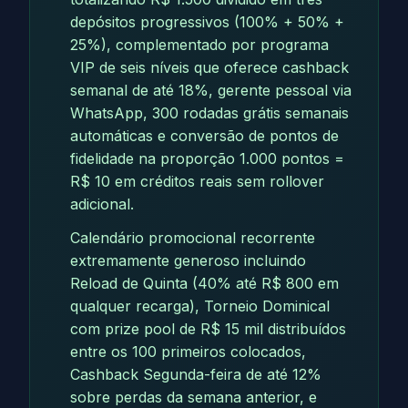
depósitos progressivos (100% + 50% +
25%), complementado por programa
VIP de seis níveis que oferece cashback
semanal de até 18%, gerente pessoal via
WhatsApp, 300 rodadas grátis semanais
automáticas e conversão de pontos de
fidelidade na proporção 1.000 pontos =
R$ 10 em créditos reais sem rollover
adicional.
Calendário promocional recorrente
extremamente generoso incluindo
Reload de Quinta (40% até R$ 800 em
qualquer recarga), Torneio Dominical
com prize pool de R$ 15 mil distribuídos
entre os 100 primeiros colocados,
Cashback Segunda-feira de até 12%
sobre perdas da semana anterior, e