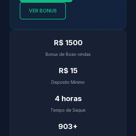
VER BONUS
R$ 1500
Bonus de Boas-vindas
R$ 15
Deposito Minimo
4 horas
Tempo de Saque
903+