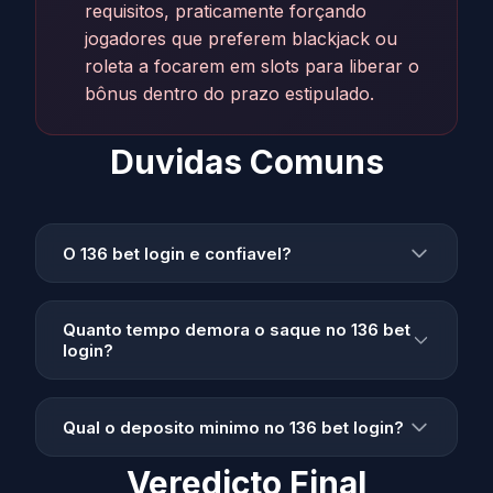
requisitos, praticamente forçando
jogadores que preferem blackjack ou
roleta a focarem em slots para liberar o
bônus dentro do prazo estipulado.
Duvidas Comuns
O 136 bet login e confiavel?
Sim, o 136 bet login opera com licenca da
Curacao eGaming License #8048/JAZ2018-
Quanto tempo demora o saque no 136 bet
034.
login?
Saques via Pix levam ate 4 horas.
Qual o deposito minimo no 136 bet login?
O deposito minimo e de R$ 15.
Veredicto Final