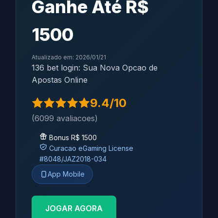
Ganhe Até R$
1500
Atualizado em: 2026/01/21
136 bet login: Sua Nova Opcao de
Apostas Online
9.4/10
(6099 avaliacoes)
Bonus R$ 1500
Curacao eGaming License
#8048/JAZ2018-034
App Mobile
JOGAR AGORA