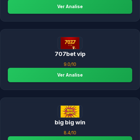
Ver Analise
707bet vip
9.0/10
Ver Analise
big big win
8.4/10