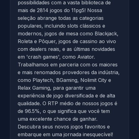
possibilidades com a vasta biblioteca de
mais de 2814 jogos do 11pg5! Nossa
seleção abrange todas as categorias
populares, incluindo slots clássicos e
modernos, jogos de mesa como Blackjack,
Roleta e Pôquer, jogos de cassino ao vivo
com dealers reais, e as últimas novidades
em 'crash games', como Aviator.
Trabalhamos em parceria com os maiores
e mais renomados provedores da indústria,
como Playtech, BGaming, Nolimit City e
Relax Gaming, para garantir uma
experiência de jogo diversificada e de alta
qualidade. O RTP médio de nossos jogos é
de 96.5%, o que significa que você tem
uma excelente chance de ganhar.
Descubra seus novos jogos favoritos e
embarque em uma jornada inesquecível!