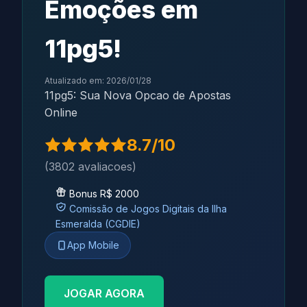
Emoções em
11pg5!
Atualizado em: 2026/01/28
11pg5: Sua Nova Opcao de Apostas
Online
8.7/10
(3802 avaliacoes)
Bonus R$ 2000
Comissão de Jogos Digitais da Ilha
Esmeralda (CGDIE)
App Mobile
JOGAR AGORA