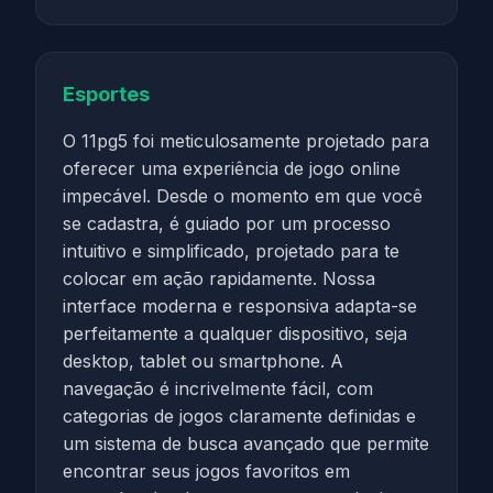
Esportes
O 11pg5 foi meticulosamente projetado para
oferecer uma experiência de jogo online
impecável. Desde o momento em que você
se cadastra, é guiado por um processo
intuitivo e simplificado, projetado para te
colocar em ação rapidamente. Nossa
interface moderna e responsiva adapta-se
perfeitamente a qualquer dispositivo, seja
desktop, tablet ou smartphone. A
navegação é incrivelmente fácil, com
categorias de jogos claramente definidas e
um sistema de busca avançado que permite
encontrar seus jogos favoritos em