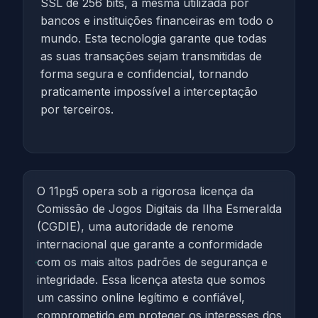
SSL de 256 bits, a mesma utilizada por
bancos e instituições financeiras em todo o
mundo. Esta tecnologia garante que todas
as suas transações sejam transmitidas de
forma segura e confidencial, tornando
praticamente impossível a interceptação
por terceiros.
O 11pg5 opera sob a rigorosa licença da
Comissão de Jogos Digitais da Ilha Esmeralda
(CGDIE), uma autoridade de renome
internacional que garante a conformidade
com os mais altos padrões de segurança e
integridade. Essa licença atesta que somos
um cassino online legítimo e confiável,
comprometido em proteger os interesses dos