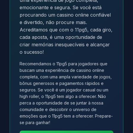
uma experiência de jogo completa,
emocionante e segura. Se você está
procurando um cassino online confiável
e divertido, não procure mais.
Acreditamos que com o 11pg5, cada giro,
cada aposta, é uma oportunidade de
criar memórias inesquecíveis e alcançar
o sucesso!
Recomendamos o 11pg5 para jogadores que
buscam uma experiência de cassino online
completa, com uma ampla variedade de jogos,
bônus generosos e pagamentos rápidos e
seguros. Se você é um jogador casual ou um
high roller, o 11pg5 tem algo a oferecer. Não
perca a oportunidade de se juntar à nossa
comunidade e descobrir o universo de
emoções que o 11pg5 tem a oferecer. Prepare-
se para ganhar!