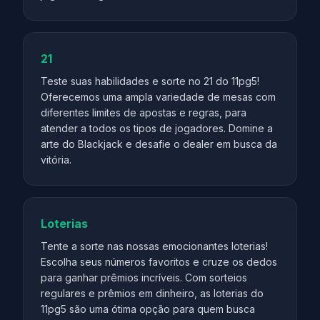
21
Teste suas habilidades e sorte no 21 do 11pg5!
Oferecemos uma ampla variedade de mesas com
diferentes limites de apostas e regras, para
atender a todos os tipos de jogadores. Domine a
arte do Blackjack e desafie o dealer em busca da
vitória.
Loterias
Tente a sorte nas nossas emocionantes loterias!
Escolha seus números favoritos e cruze os dedos
para ganhar prêmios incríveis. Com sorteios
regulares e prêmios em dinheiro, as loterias do
11pg5 são uma ótima opção para quem busca