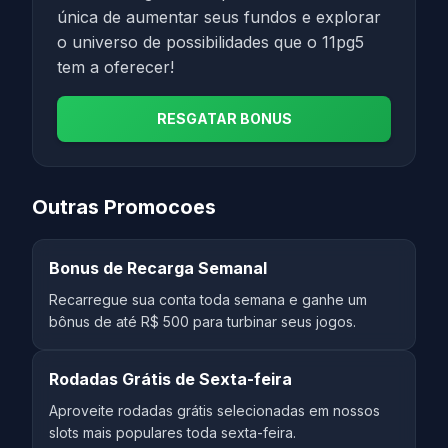
única de aumentar seus fundos e explorar
o universo de possibilidades que o 11pg5
tem a oferecer!
RESGATAR BONUS
Outras Promocoes
Bonus de Recarga Semanal
Recarregue sua conta toda semana e ganhe um
bônus de até R$ 500 para turbinar seus jogos.
Rodadas Grátis de Sexta-feira
Aproveite rodadas grátis selecionadas em nossos
slots mais populares toda sexta-feira.