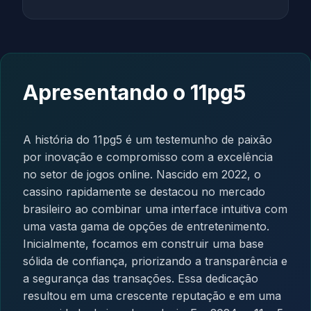
Apresentando o 11pg5
A história do 11pg5 é um testemunho de paixão
por inovação e compromisso com a excelência
no setor de jogos online. Nascido em 2022, o
cassino rapidamente se destacou no mercado
brasileiro ao combinar uma interface intuitiva com
uma vasta gama de opções de entretenimento.
Inicialmente, focamos em construir uma base
sólida de confiança, priorizando a transparência e
a segurança das transações. Essa dedicação
resultou em uma crescente reputação e em uma