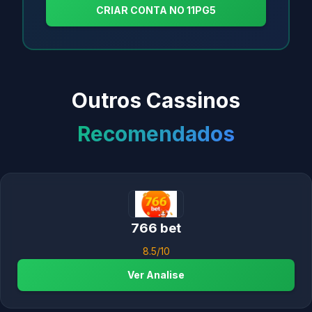
CRIAR CONTA NO 11PG5
Outros Cassinos
Recomendados
766 bet
8.5/10
Ver Analise