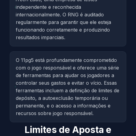
independente e reconhecida
internacionalmente. O RNG é auditado
regularmente para garantir que ele esteja
funcionando corretamente e produzindo
resultados imparciais.
O 11pg5 está profundamente comprometido
com o jogo responsável e oferece uma série
de ferramentas para ajudar os jogadores a
controlar seus gastos e evitar o vício. Essas
ferramentas incluem a definição de limites de
depósito, a autoexclusão temporária ou
permanente, e o acesso a informações e
recursos sobre jogo responsável.
Limites de Aposta e