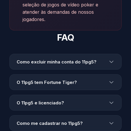
seleção de jogos de vídeo poker e
atender às demandas de nossos
jogadores.
FAQ
Como excluir minha conta do 11pg5?
Para excluir sua conta no 11pg5, entre em
contato com nossa equipe de suporte ao
O 11pg5 tem Fortune Tiger?
cliente via chat ao vivo ou e-mail. Nossos
Sim, o 11pg5 oferece o popular jogo
atendentes irão te guiar pelo processo de
Fortune Tiger! Você pode encontrá-lo em
exclusão, que envolve a confirmação da
O 11pg5 e licenciado?
nossa seção de slots, junto com outros
sua identidade e a solicitação de um
Sim, o 11pg5 é um cassino online
jogos de azar emocionantes e lucrativos. O
formulário de exclusão de conta
devidamente licenciado e regulamentado
Fortune Tiger é conhecido por sua
Como me cadastrar no 11pg5?
preenchido e assinado. Depois de
pela Comissão de Jogos Digitais da Ilha
jogabilidade simples e divertida, com a