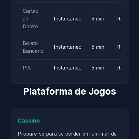
Cartao
de
Instantaneo
5 min
R$ 30
Debito
Boleto
Instantaneo
5 min
R$ 30
Bancario
PIX
Instantaneo
5 min
R$ 30
Plataforma de Jogos
Cassino
Prepare-se para se perder em um mar de