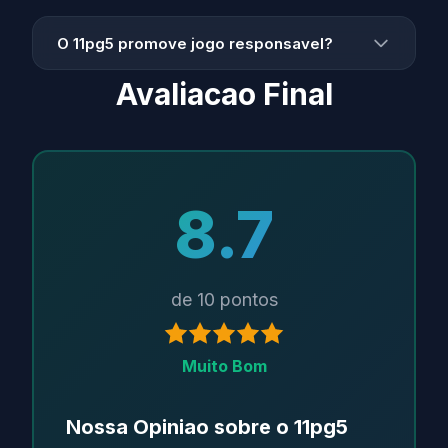
processada a sua solicitação, sua conta
O processo de cadastro no 11pg5 é rápido,
Esmeralda (CGDIE). Essa licença garante
possibilidade de ganhar prêmios incríveis.
será permanentemente excluída e todos os
fácil e seguro. Basta clicar no botão
que operamos de acordo com os mais altos
O 11pg5 promove jogo responsavel?
Experimente agora mesmo e veja se a sorte
seus dados serão removidos de nossos
'Cadastre-se' no canto superior direito da
padrões de segurança, integridade e justiça.
está ao seu lado! Lembre-se de jogar com
sistemas. Lembre-se de que a exclusão da
Sim, o 11pg5 está profundamente
nossa página inicial. Você será solicitado a
Avaliacao Final
A CGDIE é uma autoridade de renome
responsabilidade e definir um limite de
conta é irreversível, portanto, pense bem
comprometido com o jogo responsável e
preencher um formulário com seus dados
internacional que supervisiona e fiscaliza as
gastos.
antes de tomar essa decisão.
oferece uma série de ferramentas e
pessoais, como nome, endereço, data de
atividades de jogos online, protegendo os
recursos para ajudar os jogadores a
nascimento e informações de contato. É
interesses dos jogadores e garantindo a
controlar seus gastos e evitar o vício. Essas
importante fornecer informações precisas
conformidade com as leis e regulamentos
ferramentas incluem a definição de limites
8.7
e verdadeiras para garantir a segurança da
aplicáveis. Você pode verificar a validade da
de depósito diários, semanais e mensais, a
sua conta. Após preencher o formulário,
nossa licença no site da CGDIE.
autoexclusão temporária ou permanente, o
você receberá um e-mail de confirmação
acesso a informações e recursos sobre
com um link para ativar sua conta. Depois
de 10 pontos
jogo responsável, e a possibilidade de
de ativada a sua conta, você poderá fazer
solicitar ajuda profissional. Acreditamos que
o seu primeiro depósito e começar a jogar!
o jogo deve ser uma forma de
Muito Bom
entretenimento divertida e emocionante, e
não uma fonte de problemas financeiros
Nossa Opiniao sobre o 11pg5
ou emocionais.