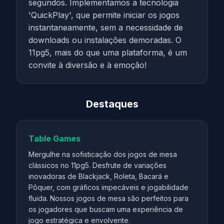
segundos. Implementamos a tecnologia
'QuickPlay', que permite iniciar os jogos
instantaneamente, sem a necessidade de
downloads ou instalações demoradas. O
11pg5, mais do que uma plataforma, é um
convite à diversão e à emoção!
Destaques
Table Games
Mergulhe na sofisticação dos jogos de mesa
clássicos no 11pg5. Desfrute de variações
inovadoras de Blackjack, Roleta, Bacará e
Pôquer, com gráficos impecáveis e jogabilidade
fluida. Nossos jogos de mesa são perfeitos para
os jogadores que buscam uma experiência de
jogo estratégica e envolvente.