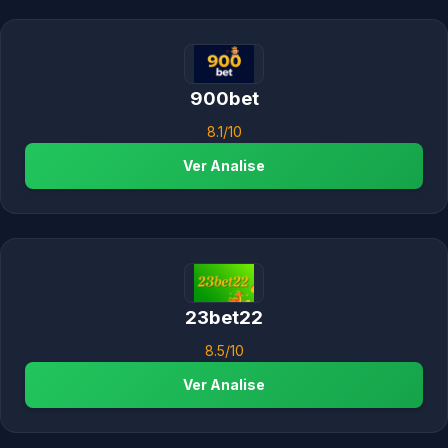
900bet
8.1/10
Ver Analise
23bet22
8.5/10
Ver Analise