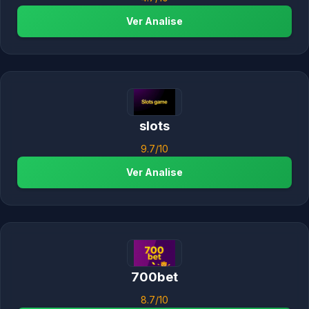
Ver Analise
slots
9.7/10
Ver Analise
700bet
8.7/10