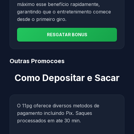
máximo esse benefício rapidamente,
garantindo que o entretenimento comece
desde o primeiro giro.
RESGATAR BONUS
Outras Promocoes
Como Depositar e Sacar
O 11pg oferece diversos metodos de
pagamento incluindo Pix. Saques
processados em ate 30 min.