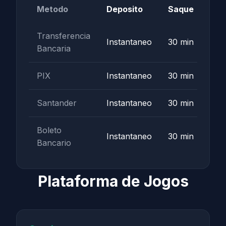
Metodo
Deposito
Saque
Min
Transferencia
Instantaneo
30 min
R$ 
Bancaria
PIX
Instantaneo
30 min
R$ 
Santander
Instantaneo
30 min
R$ 
Boleto
Instantaneo
30 min
R$ 
Bancario
Plataforma de Jogos