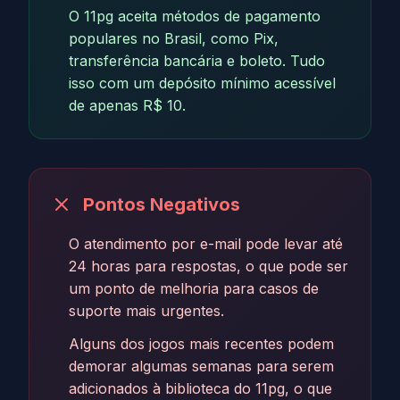
O 11pg aceita métodos de pagamento
populares no Brasil, como Pix,
transferência bancária e boleto. Tudo
isso com um depósito mínimo acessível
de apenas R$ 10.
Pontos Negativos
O atendimento por e-mail pode levar até
24 horas para respostas, o que pode ser
um ponto de melhoria para casos de
suporte mais urgentes.
Alguns dos jogos mais recentes podem
demorar algumas semanas para serem
adicionados à biblioteca do 11pg, o que