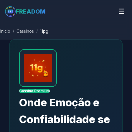
☰
FREADOM
Inicio
/
Cassinos
/
11pg
Cassino Premium
Onde Emoção e
Confiabilidade se