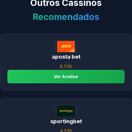
Outros Cassinos
Recomendados
aposta bet
8.7/10
Ver Analise
sportingbet
4.7/10