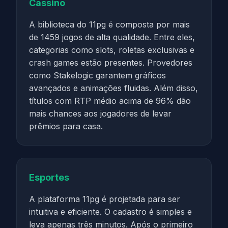
Cassino
A biblioteca do 11pg é composta por mais
de 1459 jogos de alta qualidade. Entre eles,
categorias como slots, roletas exclusivas e
crash games estão presentes. Provedores
como Stakelogic garantem gráficos
avançados e animações fluidas. Além disso,
títulos com RTP médio acima de 96% dão
mais chances aos jogadores de levar
prêmios para casa.
Esportes
A plataforma 11pg é projetada para ser
intuitiva e eficiente. O cadastro é simples e
leva apenas três minutos. Após o primeiro