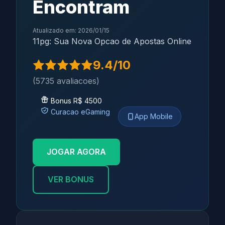
Encontram
Atualizado em: 2026/01/15
11pg: Sua Nova Opcao de Apostas Online
9.4/10
(5735 avaliacoes)
Bonus R$ 4500
Curacao eGaming
App Mobile
JOGAR AGORA
VER BONUS