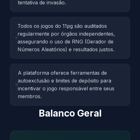
tentativa de invasão.
Todos os jogos do 11pg são auditados
regularmente por órgãos independentes,
assegurando o uso de RNG (Gerador de
Números Aleatórios) e resultados justos.
A plataforma oferece ferramentas de
autoexclusão e limites de depósito para
incentivar o jogo responsável entre seus
membros.
Balanco Geral