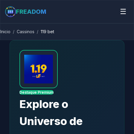
☰
FREADOM
Inicio
/
Cassinos
/
119 bet
Destaque Premium
Explore o
Universo de