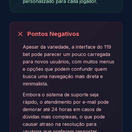
personalizado para cada jogador.
Pontos Negativos
Apesar da variedade, a interface do 119
bet pode parecer um pouco carregada
para novos usuários, com muitos menus
e opções que podem confundir quem
busca uma navegação mais direta e
minimalista.
Embora o sistema de suporte seja
rápido, o atendimento por e-mail pode
demorar até 24 horas em casos de
dúvidas mais complexas, o que pode
causar atraso na resolução para
usuários que preferem respostas