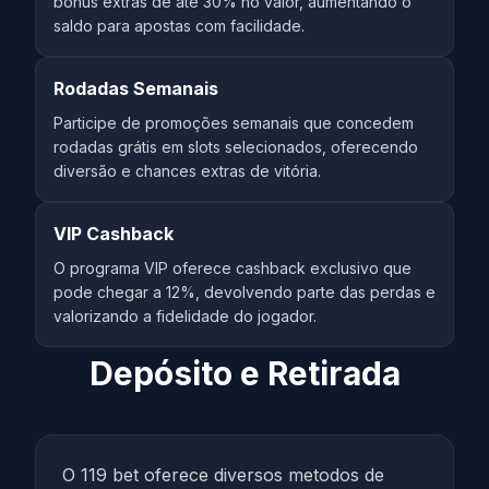
bônus extras de até 30% no valor, aumentando o
saldo para apostas com facilidade.
Rodadas Semanais
Participe de promoções semanais que concedem
rodadas grátis em slots selecionados, oferecendo
diversão e chances extras de vitória.
VIP Cashback
O programa VIP oferece cashback exclusivo que
pode chegar a 12%, devolvendo parte das perdas e
valorizando a fidelidade do jogador.
Depósito e Retirada
O 119 bet oferece diversos metodos de