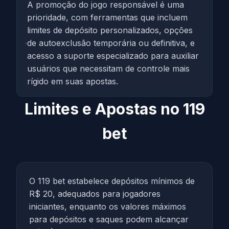
A promoção do jogo responsável é uma
prioridade, com ferramentas que incluem
limites de depósito personalizados, opções
de autoexclusão temporária ou definitiva, e
acesso a suporte especializado para auxiliar
usuários que necessitam de controle mais
rígido em suas apostas.
Limites e Apostas no 119
bet
O 119 bet estabelece depósitos mínimos de
R$ 20, adequados para jogadores
iniciantes, enquanto os valores máximos
para depósitos e saques podem alcançar