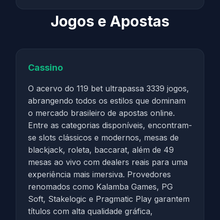
Jogos e Apostas
Cassino
O acervo do 119 bet ultrapassa 3339 jogos,
abrangendo todos os estilos que dominam
o mercado brasileiro de apostas online.
Entre as categorias disponíveis, encontram-
se slots clássicos e modernos, mesas de
blackjack, roleta, baccarat, além de 49
mesas ao vivo com dealers reais para uma
experiência mais imersiva. Provedores
renomados como Kalamba Games, PG
Soft, Stakelogic e Pragmatic Play garantem
títulos com alta qualidade gráfica,