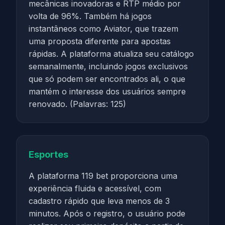
mecânicas inovadoras e RTP médio por
volta de 96%. Também há jogos
instantâneos como Aviator, que trazem
uma proposta diferente para apostas
rápidas. A plataforma atualiza seu catálogo
semanalmente, incluindo jogos exclusivos
que só podem ser encontrados ali, o que
mantém o interesse dos usuários sempre
renovado. (Palavras: 125)
Esportes
A plataforma 119 bet proporciona uma
experiência fluida e acessível, com
cadastro rápido que leva menos de 3
minutos. Após o registro, o usuário pode