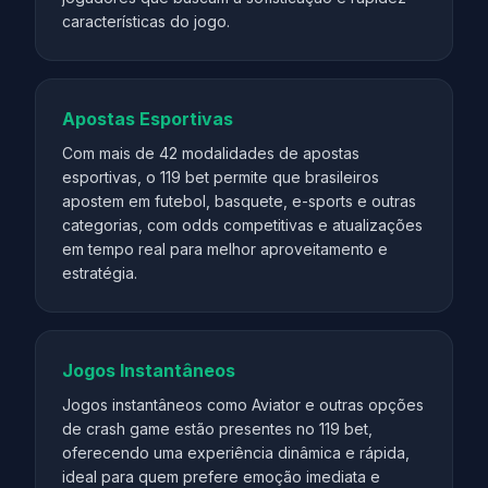
características do jogo.
Apostas Esportivas
Com mais de 42 modalidades de apostas
esportivas, o 119 bet permite que brasileiros
apostem em futebol, basquete, e-sports e outras
categorias, com odds competitivas e atualizações
em tempo real para melhor aproveitamento e
estratégia.
Jogos Instantâneos
Jogos instantâneos como Aviator e outras opções
de crash game estão presentes no 119 bet,
oferecendo uma experiência dinâmica e rápida,
ideal para quem prefere emoção imediata e