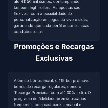
até R$ 50 mil diários, contemplando
também high rollers. As apostas são
flexíveis, com a possibilidade de
personalização em jogos ao vivo e slots,
garantindo que cada perfil encontre suas
condições ideais.
Promoções e Recargas
Exclusivas
Além do bônus inicial, o 119 bet promove
bônus de recarga regulares, como o
'Recarga Premiada' com até 30% extra. O
programa de fidelidade premia usuários
frequentes com cashback semanal e