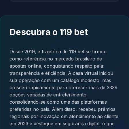
Descubra o 119 bet
Desde 2019, a trajetória de 119 bet se firmou
como referência no mercado brasileiro de
apostas online, conquistando respeito pela
transparência e eficiência. A casa virtual iniciou
sua operação com um catálogo modesto, mas
cresceu rapidamente para oferecer mais de 3339
opções variadas de entretenimento,
consolidando-se como uma das plataformas
preferidas no país. Além disso, recebeu prêmios
regionais por inovação em atendimento ao cliente
em 2023 e destaque em segurança digital, o que