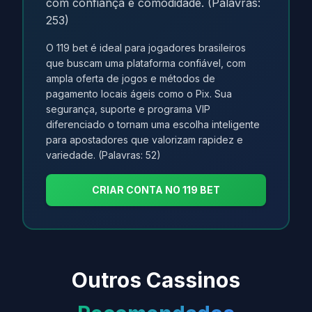
com confiança e comodidade. (Palavras:
253)
O 119 bet é ideal para jogadores brasileiros
que buscam uma plataforma confiável, com
ampla oferta de jogos e métodos de
pagamento locais ágeis como o Pix. Sua
segurança, suporte e programa VIP
diferenciado o tornam uma escolha inteligente
para apostadores que valorizam rapidez e
variedade. (Palavras: 52)
CRIAR CONTA NO 119 BET
Outros Cassinos