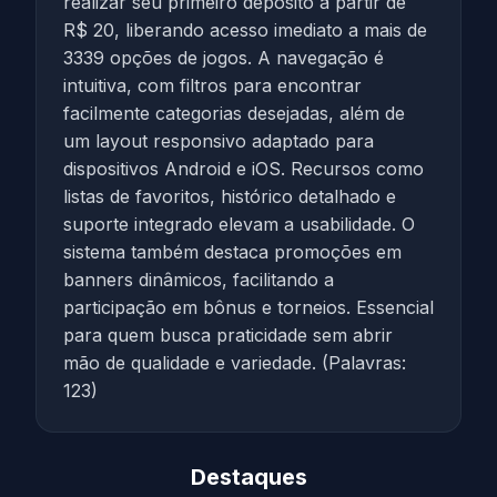
realizar seu primeiro depósito a partir de
R$ 20, liberando acesso imediato a mais de
3339 opções de jogos. A navegação é
intuitiva, com filtros para encontrar
facilmente categorias desejadas, além de
um layout responsivo adaptado para
dispositivos Android e iOS. Recursos como
listas de favoritos, histórico detalhado e
suporte integrado elevam a usabilidade. O
sistema também destaca promoções em
banners dinâmicos, facilitando a
participação em bônus e torneios. Essencial
para quem busca praticidade sem abrir
mão de qualidade e variedade. (Palavras:
123)
Destaques