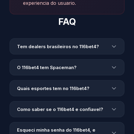
experiencia do usuario.
FAQ
Tem dealers brasileiros no 116bet4?
Sim, o 116bet4 oferece mesas ao vivo com
dealers brasileiros. Voce pode optar por
O 116bet4 tem Spaceman?
jogos como blackjack e baccarat, que
Sim, o popular crash game Spaceman esta
contam com profissionais brasileiros para
disponivel no 116bet4. Ele permite ganhos
uma experiencia ainda mais interativa. Basta
Quais esportes tem no 116bet4?
incriveis em pouco tempo. Para jogar, basta
acessar a aba de jogos ao vivo e selecionar
No 116bet4 voce encontra uma variedade
procurar pelo nome na biblioteca de jogos
suas preferencias.
ampla de esportes para apostar, incluindo
e ajustar suas apostas antes de iniciar a
Como saber se o 116bet4 e confiavel?
futebol, basquete, MMA e ate esportes
rodada.
O 116bet4 e confiavel por ser licenciado
virtuais. As odds sao competitivas e os
pela Curacao eGaming e utilizar tecnologia
eventos cobrem tanto competicoes
Esqueci minha senha do 116bet4, e