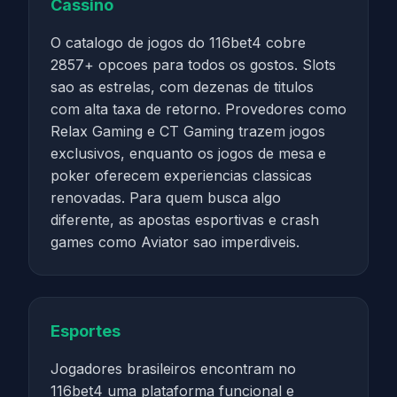
Cassino
O catalogo de jogos do 116bet4 cobre
2857+ opcoes para todos os gostos. Slots
sao as estrelas, com dezenas de titulos
com alta taxa de retorno. Provedores como
Relax Gaming e CT Gaming trazem jogos
exclusivos, enquanto os jogos de mesa e
poker oferecem experiencias classicas
renovadas. Para quem busca algo
diferente, as apostas esportivas e crash
games como Aviator sao imperdiveis.
Esportes
Jogadores brasileiros encontram no
116bet4 uma plataforma funcional e