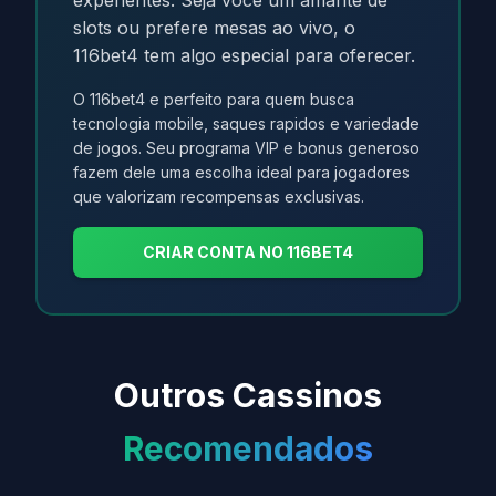
experientes. Seja voce um amante de
slots ou prefere mesas ao vivo, o
116bet4 tem algo especial para oferecer.
O 116bet4 e perfeito para quem busca
tecnologia mobile, saques rapidos e variedade
de jogos. Seu programa VIP e bonus generoso
fazem dele uma escolha ideal para jogadores
que valorizam recompensas exclusivas.
CRIAR CONTA NO 116BET4
Outros Cassinos
Recomendados