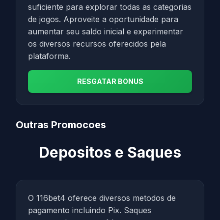
suficiente para explorar todas as categorias
de jogos. Aproveite a oportunidade para
aumentar seu saldo inicial e experimentar
os diversos recursos oferecidos pela
plataforma.
RESGATAR BONUS
Outras Promocoes
Depositos e Saques
O 116bet4 oferece diversos metodos de
pagamento incluindo Pix. Saques