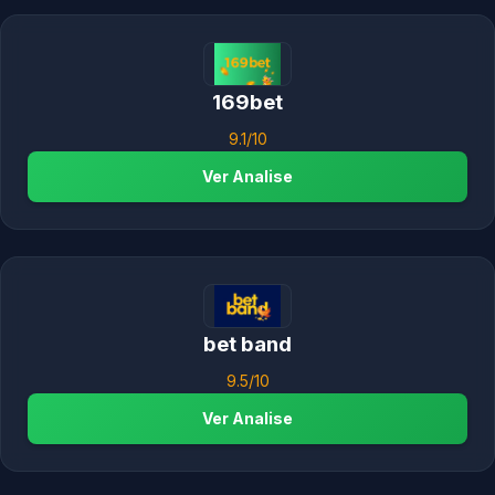
169bet
9.1/10
Ver Analise
bet band
9.5/10
Ver Analise