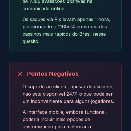
de 7385 avaliacoes positivas na
comunidade online.
Os saques via Pix levam apenas 1 hora,
posicionando o 116bet4 como um dos
cassinos mais rapidos do Brasil nesse
quesito.
Pontos Negativos
O suporte ao cliente, apesar de eficiente,
nao esta disponivel 24/7, o que pode ser
um inconveniente para alguns jogadores.
A interface mobile, embora funcional,
poderia incluir mais opcoes de
customizacao para melhorar a