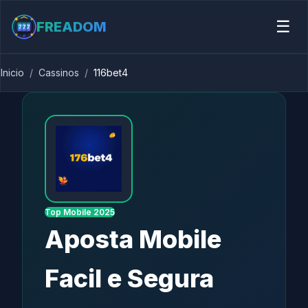
☰
FREADOM
Inicio
/
Cassinos
/
116bet4
Top Mobile 2025
Aposta Mobile
Facil e Segura