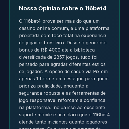
Nossa Opiniao sobre o 116bet4
O 116bet4 prova ser mais do que um
cassino online comum; e uma plataforma
projetada com foco total na experiencia
do jogador brasileiro. Desde o generoso
bonus de R$ 4000 ate a biblioteca
diversificada de 2857 jogos, tudo foi
pensado para agradar diferentes estilos
de jogador. A opcao de saque via Pix em
apenas 1 hora e um destaque para quem
prioriza praticidade, enquanto a
seguranca robusta e as ferramentas de
jogo responsavel reforcam a confianca
na plataforma. Inclua isso ao excelente
suporte mobile e fica claro que o 116bet4
atende tanto iniciantes quanto jogadores