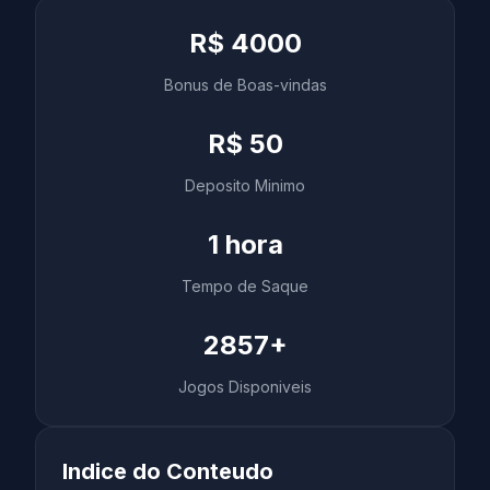
R$ 4000
Bonus de Boas-vindas
R$ 50
Deposito Minimo
1 hora
Tempo de Saque
2857+
Jogos Disponiveis
Indice do Conteudo