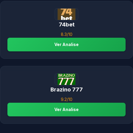
74bet
8.3/10
Ver Analise
Brazino 777
9.2/10
Ver Analise