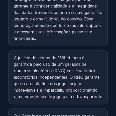
garante a confidencialidade e a integridade
dos dados transmitidos entre o navegador do
usuário e os servidores do cassino. Essa
tecnologia impede que terceiros interceptem
e acessem suas informações pessoais e
financeiras.
A justiça dos jogos do 116bet login é
garantida pelo uso de um gerador de
números aleatórios (RNG) certificado por
laboratórios independentes. O RNG garante
que os resultados dos jogos sejam
imprevisíveis e imparciais, proporcionando
uma experiência de jogo justa e transparente.