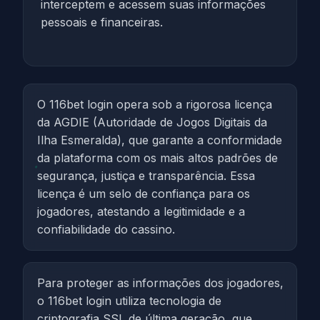
interceptem e acessem suas informações
pessoais e financeiras.
O 116bet login opera sob a rigorosa licença
da AGDIE (Autoridade de Jogos Digitais da
Ilha Esmeralda), que garante a conformidade
da plataforma com os mais altos padrões de
segurança, justiça e transparência. Essa
licença é um selo de confiança para os
jogadores, atestando a legitimidade e a
confiabilidade do cassino.
Para proteger as informações dos jogadores,
o 116bet login utiliza tecnologia de
criptografia SSL de última geração, que