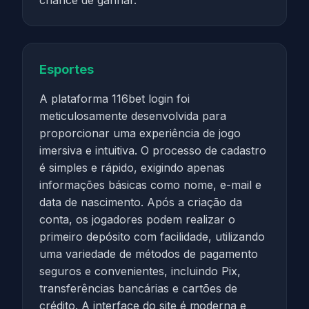
chance de ganhar.
Esportes
A plataforma 116bet login foi
meticulosamente desenvolvida para
proporcionar uma experiência de jogo
imersiva e intuitiva. O processo de cadastro
é simples e rápido, exigindo apenas
informações básicas como nome, e-mail e
data de nascimento. Após a criação da
conta, os jogadores podem realizar o
primeiro depósito com facilidade, utilizando
uma variedade de métodos de pagamento
seguros e convenientes, incluindo Pix,
transferências bancárias e cartões de
crédito. A interface do site é moderna e