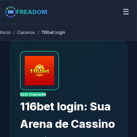
☰
FREADOM
Inicio
/
Cassinos
/
116bet login
Selo Diamante
116bet login: Sua
Arena de Cassino