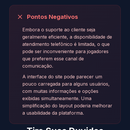
Pontos Negativos
Embora o suporte ao cliente seja
geralmente eficiente, a disponibilidade de
atendimento telefônico é limitada, o que
pode ser inconveniente para jogadores
que preferem esse canal de
comunicação.
A interface do site pode parecer um
pouco carregada para alguns usuários,
com muitas informações e opções
exibidas simultaneamente. Uma
simplificação do layout poderia melhorar
a usabilidade da plataforma.