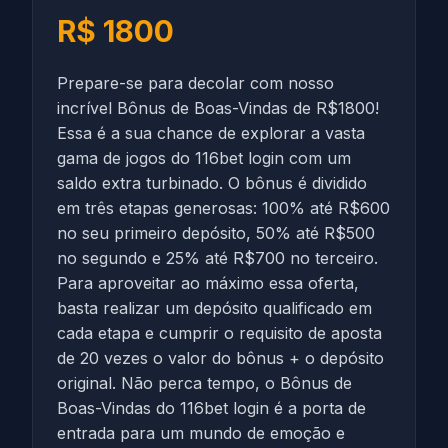
R$ 1800
Prepare-se para decolar com nosso
incrível Bônus de Boas-Vindas de R$1800!
Essa é a sua chance de explorar a vasta
gama de jogos do 116bet login com um
saldo extra turbinado. O bônus é dividido
em três etapas generosas: 100% até R$600
no seu primeiro depósito, 50% até R$500
no segundo e 25% até R$700 no terceiro.
Para aproveitar ao máximo essa oferta,
basta realizar um depósito qualificado em
cada etapa e cumprir o requisito de aposta
de 20 vezes o valor do bônus + o depósito
original. Não perca tempo, o Bônus de
Boas-Vindas do 116bet login é a porta de
entrada para um mundo de emoção e