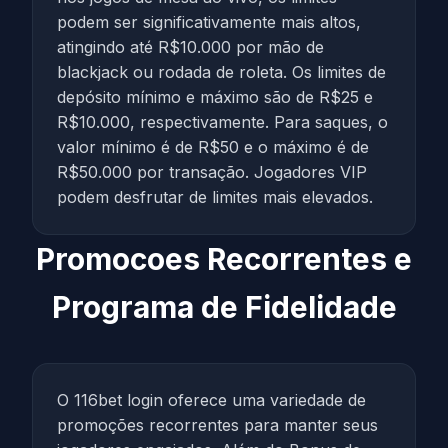
podem ser significativamente mais altos,
atingindo até R$10.000 por mão de
blackjack ou rodada de roleta. Os limites de
depósito mínimo e máximo são de R$25 e
R$10.000, respectivamente. Para saques, o
valor mínimo é de R$50 e o máximo é de
R$50.000 por transação. Jogadores VIP
podem desfrutar de limites mais elevados.
Promocoes Recorrentes e
Programa de Fidelidade
O 116bet login oferece uma variedade de
promoções recorrentes para manter seus