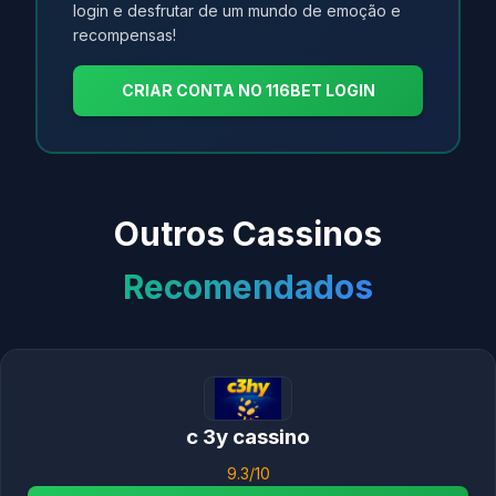
login e desfrutar de um mundo de emoção e
recompensas!
CRIAR CONTA NO 116BET LOGIN
Outros Cassinos
Recomendados
c 3y cassino
9.3/10