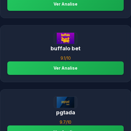
Ver Analise
buffalo bet
9.1/10
Ver Analise
pgtada
9.7/10