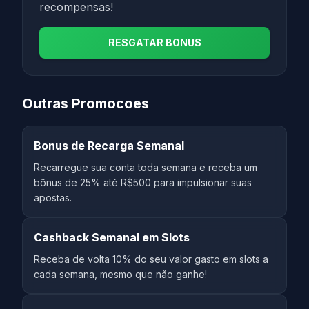
recompensas!
RESGATAR BONUS
Outras Promocoes
Bonus de Recarga Semanal
Recarregue sua conta toda semana e receba um
bônus de 25% até R$500 para impulsionar suas
apostas.
Cashback Semanal em Slots
Receba de volta 10% do seu valor gasto em slots a
cada semana, mesmo que não ganhe!