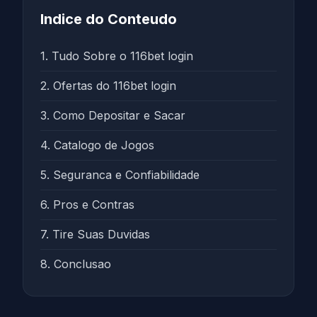
Indice do Conteudo
1. Tudo Sobre o 116bet login
2. Ofertas do 116bet login
3. Como Depositar e Sacar
4. Catalogo de Jogos
5. Seguranca e Confiabilidade
6. Pros e Contras
7. Tire Suas Duvidas
8. Conclusao