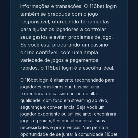
informações e transações. O 116bet login
também se preocupa com o jogo
responsável, oferecendo ferramentas
para ajudar os jogadores a controlar
seus gastos e evitar problemas de jogo.
Se você está procurando um cassino
online confiável, com uma ampla
variedade de jogos e pagamentos
rápidos, o 116bet login é a escolha ideal.
O 116bet login é altamente recomendado para
jogadores brasileiros que buscam uma
experiência de cassino online de alta
qualidade, com foco em streaming ao vivo,
segurança e conveniência. Seja você um
jogador experiente ou um iniciante, encontrará
jogos e promoções que atendem às suas
necessidades e preferências. Não perca a
oportunidade de se juntar à comunidade 116bet