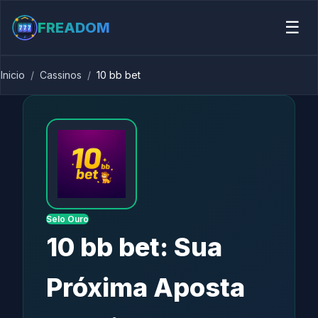
☰
FREADOM
Inicio
/
Cassinos
/
10 bb bet
Selo Ouro
10 bb bet: Sua
Próxima Aposta