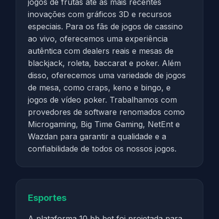
jogos de frutas até as mais recentes
inovações com gráficos 3D e recursos
especiais. Para os fãs de jogos de cassino
ao vivo, oferecemos uma experiência
autêntica com dealers reais e mesas de
blackjack, roleta, baccarat e poker. Além
disso, oferecemos uma variedade de jogos
de mesa, como craps, keno e bingo, e
jogos de vídeo poker. Trabalhamos com
provedores de software renomados como
Microgaming, Big Time Gaming, NetEnt e
Wazdan para garantir a qualidade e a
confiabilidade de todos os nossos jogos.
Esportes
A plataforma 10 bb bet foi projetada para