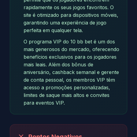
rapidamente os seus jogos favoritos. O
site é otimizado para dispositivos móveis,
garantindo uma experiência de jogo
perfeita em qualquer tela.
O programa VIP do 10 bb bet é um dos
mais generosos do mercado, oferecendo
benefícios exclusivos para os jogadores
mais leais. Além dos bônus de
aniversário, cashback semanal e gerente
de conta pessoal, os membros VIP têm
acesso a promoções personalizadas,
limites de saque mais altos e convites
para eventos VIP.
Pontos Negativos