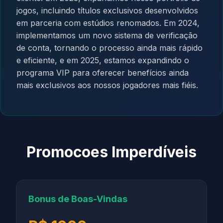
jogos, incluindo títulos exclusivos desenvolvidos
em parceria com estúdios renomados. Em 2024,
implementamos um novo sistema de verificação
de conta, tornando o processo ainda mais rápido
e eficiente, e em 2025, estamos expandindo o
programa VIP para oferecer benefícios ainda
mais exclusivos aos nossos jogadores mais fiéis.
Promocoes Imperdíveis
Bonus de Boas-Vindas