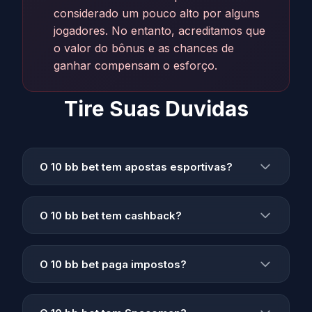
considerado um pouco alto por alguns
jogadores. No entanto, acreditamos que
o valor do bônus e as chances de
ganhar compensam o esforço.
Tire Suas Duvidas
O 10 bb bet tem apostas esportivas?
Sim, o 10 bb bet oferece uma seção
completa de apostas esportivas, com
O 10 bb bet tem cashback?
cobertura de diversos esportes, incluindo
Sim, o 10 bb bet oferece cashback semanal
futebol, basquete, tênis, vôlei e muito mais.
para os membros do programa VIP. O
Você pode apostar em uma ampla
O 10 bb bet paga impostos?
percentual de cashback varia de acordo
variedade de mercados, como resultado
Sim, o 10 bb bet cumpre rigorosamente
com o seu nível VIP, sendo que os
final, handicap, over/under e apostas ao
todas as obrigações fiscais e tributárias
membros Diamante recebem o maior