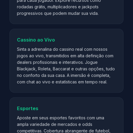
para cada jogador. Explore recursos como
rodadas grátis, multiplicadores e jackpots
progressivos que podem mudar sua vida.
Cassino ao Vivo
Sinta a adrenalina do cassino real com nossos
jogos ao vivo, transmitidos em alta definição com
dealers profissionais e interativos. Jogue
Blackjack, Roleta, Baccarat e outras opções, tudo
no conforto da sua casa. A imersão é completa,
com chat ao vivo e estatísticas em tempo real.
Esportes
Aposte em seus esportes favoritos com uma
ampla variedade de mercados e odds
competitivas. Cobertura abrangente de futebol,