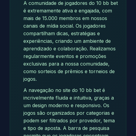
A comunidade de jogadores do 10 bb bet
é extremamente ativa e engajada, com
mais de 15.000 membros em nossos
canais de mídia social. Os jogadores
compartilham dicas, estratégias e
experiências, criando um ambiente de
aprendizado e colaboração. Realizamos
regularmente eventos e promoções
exclusivas para a nossa comunidade,
como sorteios de prêmios e torneios de
jogos.
A navegação no site do 10 bb bet é
incrivelmente fluida e intuitiva, graças a
um design moderno e responsivo. Os
jogos são organizados por categorias e
podem ser filtrados por provedor, tema
e tipo de aposta. A barra de pesquisa
permite que os jogadores encontrem