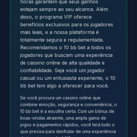
horas garantem que seus ganhos
estejam sempre ao seu alcance. Além
disso, o programa VIP oferece
benefícios exclusivos para os jogadores
mais leais, e a nossa plataforma é
totalmente segura e regulamentada.
Recomendamos o 10 bb bet a todos os
jogadores que buscam uma experiência
de cassino online de alta qualidade e
confiabilidade. Seja você um jogador
casual ou um entusiasta experiente, o 10
bb bet tem algo a oferecer para você.
Se você procura um cassino online que
combine emoção, segurança e conveniência, o
10 bb bet é a escolha certa. Com um bônus de
boas-vindas atraente, uma ampla gama de
jogos e pagamentos rápidos, você terá tudo o
que precisa para desfrutar de uma experiência