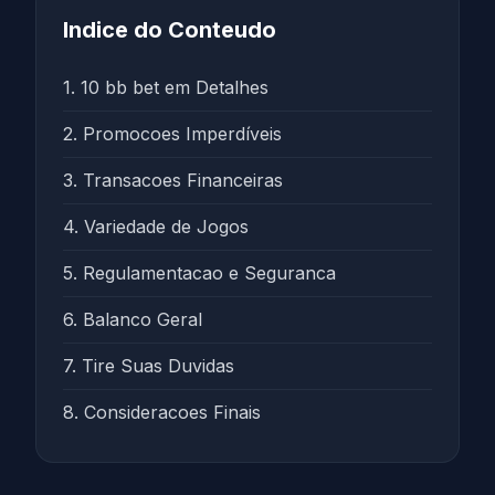
Indice do Conteudo
1. 10 bb bet em Detalhes
2. Promocoes Imperdíveis
3. Transacoes Financeiras
4. Variedade de Jogos
5. Regulamentacao e Seguranca
6. Balanco Geral
7. Tire Suas Duvidas
8. Consideracoes Finais