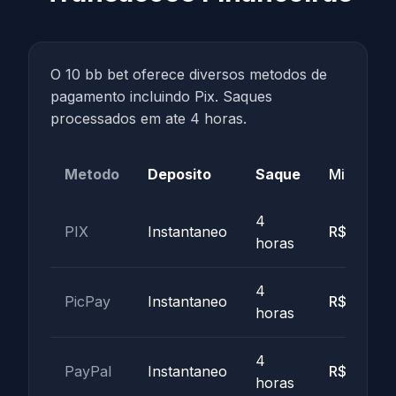
O 10 bb bet oferece diversos metodos de
pagamento incluindo Pix. Saques
processados em ate 4 horas.
Metodo
Deposito
Saque
Minimo
4
PIX
Instantaneo
R$ 25
horas
4
PicPay
Instantaneo
R$ 25
horas
4
PayPal
Instantaneo
R$ 25
horas