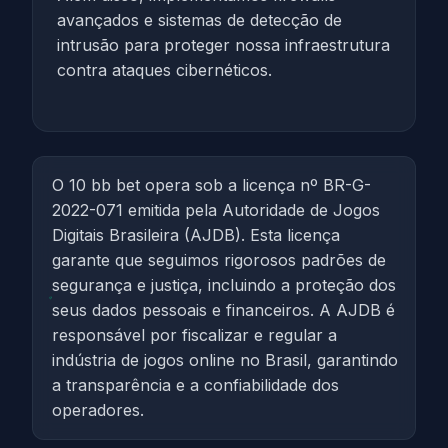
avançados e sistemas de detecção de
intrusão para proteger nossa infraestrutura
contra ataques cibernéticos.
O 10 bb bet opera sob a licença nº BR-G-
2022-071 emitida pela Autoridade de Jogos
Digitais Brasileira (AJDB). Esta licença
garante que seguimos rigorosos padrões de
segurança e justiça, incluindo a proteção dos
seus dados pessoais e financeiros. A AJDB é
responsável por fiscalizar e regular a
indústria de jogos online no Brasil, garantindo
a transparência e a confiabilidade dos
operadores.