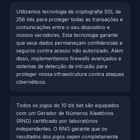
Utilizamos tecnologia de criptografia SSL de
256 bits para proteger todas as transações e
comunicações entre o seu dispositivo e
nossos servidores. Esta tecnologia garante
que seus dados permaneçam confidenciais e
seguros contra acesso não autorizado. Além
disso, implementamos firewalls avançados e
sistemas de detecção de intrusão para
proteger nossa infraestrutura contra ataques
cibernéticos.
Todos os jogos do 10 bb bet são equipados
com um Gerador de Números Aleatórios
(RNG) certificado por laboratórios
independentes. O RNG garante que os
resultados dos jogos sejam completamente