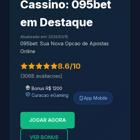
Cassino: 095bet
em Destaque
Atualizado em: 2026/01/15
095bet: Sua Nova Opcao de Apostas
Online
8.6/10
(3068 avaliacoes)
Bonus R$ 1200
Curacao eGaming
App Mobile
JOGAR AGORA
VER BONUS