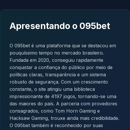
Apresentando o 095bet
O 095bet é uma plataforma que se destacou em
pouquíssimo tempo no mercado brasileiro.
Fundada em 2020, conseguiu rapidamente
conquistar a confiança do público por meio de
políticas claras, transparência e um sistema
robusto de segurança. Com um crescimento
constante, o site atingiu uma biblioteca
impressionante de 4197 jogos, tornando-se uma
das maiores do país. A parceria com provedores
consagrados, como Tom Horn Gaming e
Hacksaw Gaming, trouxe ainda mais credibilidade.
O 095bet também é reconhecido por suas