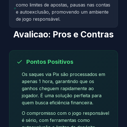
como limites de apostas, pausas nas contas
e autoexclusão, promovendo um ambiente
de jogo responsável.
Avalicao: Pros e Contras
Pontos Positivos
Os saques via Pix são processados em
apenas 1 hora, garantindo que os
ganhos cheguem rapidamente ao
jogador. É uma solução perfeita para
quem busca eficiência financeira.
O compromisso com o jogo responsável
é sério, com ferramentas como