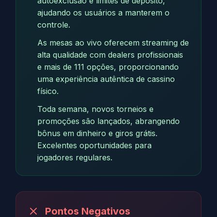
autoexclusão e limites de depósito,
ajudando os usuários a manterem o
controle.
As mesas ao vivo oferecem streaming de
alta qualidade com dealers profissionais
e mais de 111 opções, proporcionando
uma experiência autêntica de cassino
físico.
Toda semana, novos torneios e
promoções são lançados, abrangendo
bônus em dinheiro e giros grátis.
Excelentes oportunidades para
jogadores regulares.
Pontos Negativos