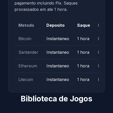
pagamento incluindo Pix. Saques
processados em ate 1 hora.
Metodo
Deposito
Saque
Minimo
Bitcoin
Instantaneo
1 hora
R$ 30
Santander
Instantaneo
1 hora
R$ 30
Ethereum
Instantaneo
1 hora
R$ 30
Litecoin
Instantaneo
1 hora
R$ 30
Biblioteca de Jogos