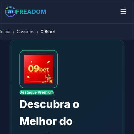
☰
FREADOM
Inicio
/
Cassinos
/
095bet
Destaque Premium
Descubra o
Melhor do