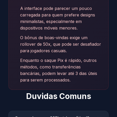
A interface pode parecer um pouco
carregada para quem prefere designs
minimalistas, especialmente em
dispositivos móveis menores.
O bônus de boas-vindas exige um
rollover de 50x, que pode ser desafiador
para jogadores casuais.
Enquanto o saque Pix é rápido, outros
métodos, como transferências
bancárias, podem levar até 3 dias úteis
para serem processados.
Duvidas Comuns