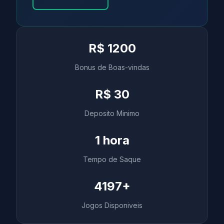
R$ 1200
Bonus de Boas-vindas
R$ 30
Deposito Minimo
1 hora
Tempo de Saque
4197+
Jogos Disponiveis