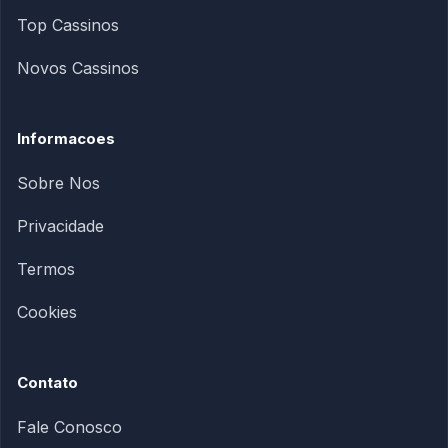
Top Cassinos
Novos Cassinos
Informacoes
Sobre Nos
Privacidade
Termos
Cookies
Contato
Fale Conosco