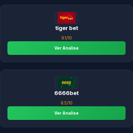
tiger bet
9.1/10
Ver Analise
6666bet
8.5/10
Ver Analise