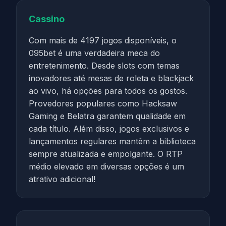
Cassino
Com mais de 4197 jogos disponíveis, o
095bet é uma verdadeira meca do
entretenimento. Desde slots com temas
inovadores até mesas de roleta e blackjack
ao vivo, há opções para todos os gostos.
Provedores populares como Hacksaw
Gaming e Belatra garantem qualidade em
cada título. Além disso, jogos exclusivos e
lançamentos regulares mantêm a biblioteca
sempre atualizada e empolgante. O RTP
médio elevado em diversas opções é um
atrativo adicional!