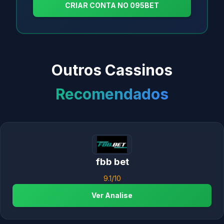
CRIAR CONTA NO 095BET
Outros Cassinos
Recomendados
fbb bet
9.1/10
Ver Analise