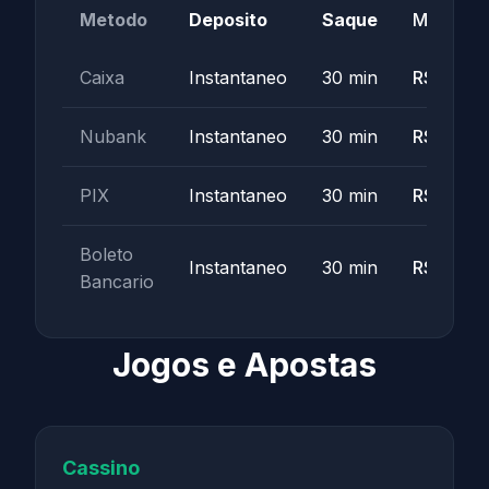
Metodo
Deposito
Saque
Minimo
Caixa
Instantaneo
30 min
R$ 15
Nubank
Instantaneo
30 min
R$ 15
PIX
Instantaneo
30 min
R$ 15
Boleto
Instantaneo
30 min
R$ 15
Bancario
Jogos e Apostas
Cassino