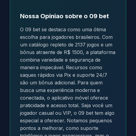
Nossa Opiniao sobre o 09 bet
O 09 bet se destaca como uma ótima
escolha para jogadores brasileiros. Com
um catálogo repleto de 2137 jogos e um
bônus atraente de R$ 1500, a plataforma
combina variedade e segurança de
maneira impecável. Recursos como
saques rápidos via Pix e suporte 24/7
são um bônus adicional. Para quem
busca uma experiência moderna e
conectada, o aplicativo móvel oferece
praticidade e acesso total. Seja você um
jogador casual ou VIP, o 09 bet tem algo
especial a oferecer. Notamos pequenos
pontos a melhorar, como suporte
telefônico e jogos progressivos, mas o