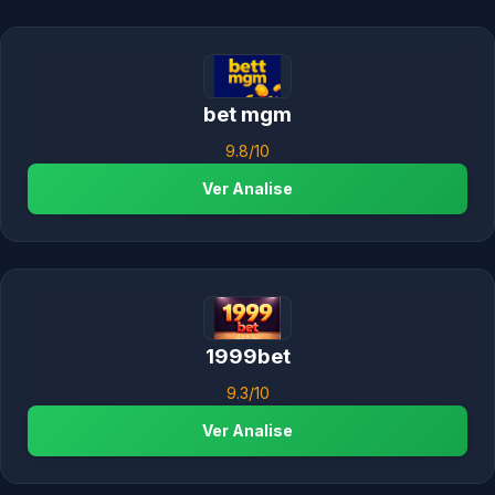
bet mgm
9.8/10
Ver Analise
1999bet
9.3/10
Ver Analise