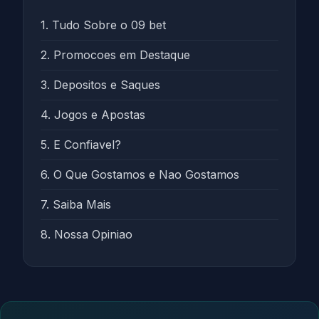
1. Tudo Sobre o 09 bet
2. Promocoes em Destaque
3. Depositos e Saques
4. Jogos e Apostas
5. E Confiavel?
6. O Que Gostamos e Nao Gostamos
7. Saiba Mais
8. Nossa Opiniao