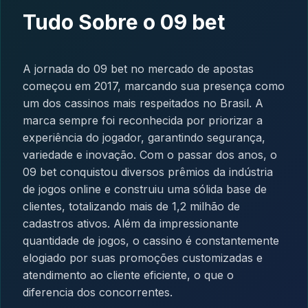
Tudo Sobre o 09 bet
A jornada do 09 bet no mercado de apostas
começou em 2017, marcando sua presença como
um dos cassinos mais respeitados no Brasil. A
marca sempre foi reconhecida por priorizar a
experiência do jogador, garantindo segurança,
variedade e inovação. Com o passar dos anos, o
09 bet conquistou diversos prêmios da indústria
de jogos online e construiu uma sólida base de
clientes, totalizando mais de 1,2 milhão de
cadastros ativos. Além da impressionante
quantidade de jogos, o cassino é constantemente
elogiado por suas promoções customizadas e
atendimento ao cliente eficiente, o que o
diferencia dos concorrentes.