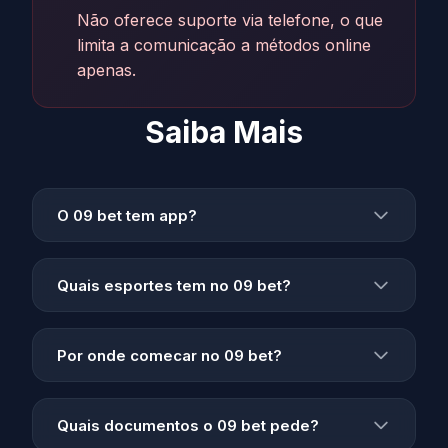
Não oferece suporte via telefone, o que
limita a comunicação a métodos online
apenas.
Saiba Mais
O 09 bet tem app?
Sim, o 09 bet oferece um aplicativo
otimizado para Android e iOS. Basta
Quais esportes tem no 09 bet?
acessar o site oficial e seguir as instruções
O sportsbook do 09 bet cobre uma ampla
de instalação. Todos os jogos e
gama de esportes como futebol, basquete,
funcionalidades estão disponíveis no app,
Por onde comecar no 09 bet?
tênis e até corridas de cavalo. Com mais de
garantindo praticidade no acesso.
Após se cadastrar, recomendamos
36 modalidades, há apostadores de todos
explorar o bônus de boas-vindas. Faça um
os estilos.
Quais documentos o 09 bet pede?
depósito mínimo, ative a promoção e