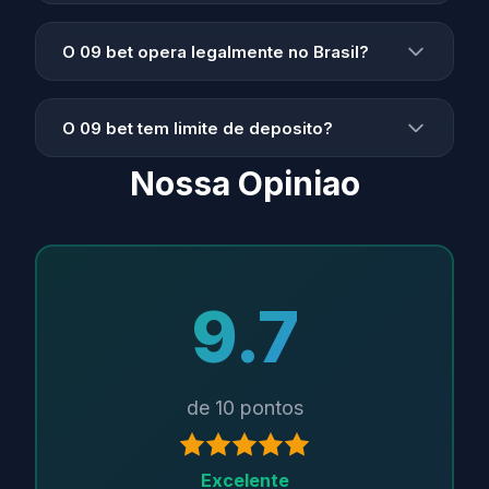
Para verificar sua conta, são necessários
comece pelos jogos mais populares como
documentos como RG ou CNH e um
Aviator e Roleta ao Vivo.
O 09 bet opera legalmente no Brasil?
comprovante de residência recente. O
Sim, o cassino detém licenciamento da
processo é rápido e essencial para saques
Curacao eGaming, garantindo
seguros.
O 09 bet tem limite de deposito?
transparência e conformidade com
Não há limites máximos para depósitos,
regulações internacionais aplicáveis ao
Nossa Opiniao
mas o valor mínimo estipulado pela
Brasil.
plataforma é de R$ 15. Isso torna o 09 bet
acessível para todos os bolsos.
9.7
de 10 pontos
Excelente