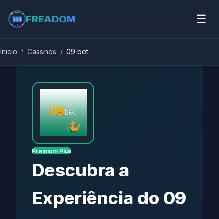
☰
FREADOM
Inicio
/
Cassinos
/
09 bet
Premium Plus
Descubra a
Experiência do 09