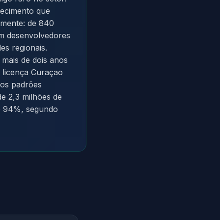
hecimento que
lmente: de 840
com desenvolvedores
es regionais.
 mais de dois anos
A licença Curaçao
dos padrões
e 2,3 milhões de
de 94%, segundo