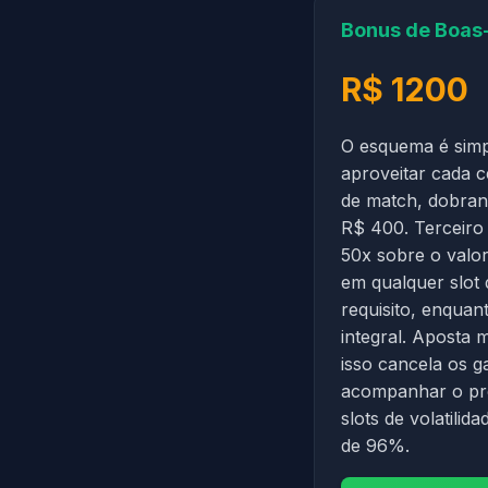
Bonus de Boas
R$ 1200
O esquema é simpl
aproveitar cada c
de match, dobran
R$ 400. Terceiro
50x sobre o valor
em qualquer slot
requisito, enqua
integral. Aposta 
isso cancela os 
acompanhar o pro
slots de volatili
de 96%.