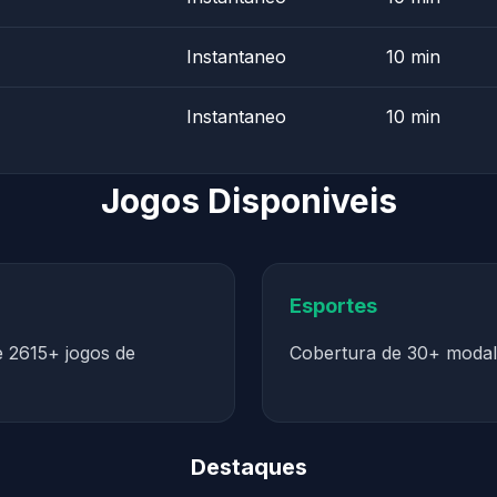
Instantaneo
10 min
Instantaneo
10 min
Jogos Disponiveis
Esportes
e 2615+ jogos de
Cobertura de 30+ modali
Destaques