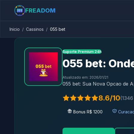
FREADOM
Inicio
/
Cassinos
/
055 bet
Suporte Premium 24h
055 bet: Ond
Atualizado em: 2026/01/21
055 bet: Sua Nova Opcao de A
8.6/10
(1346
Bonus R$ 1200
Curacao