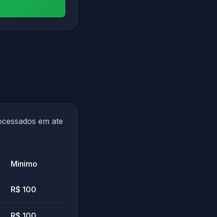
rocessados em ate
Minimo
R$ 100
R$ 100