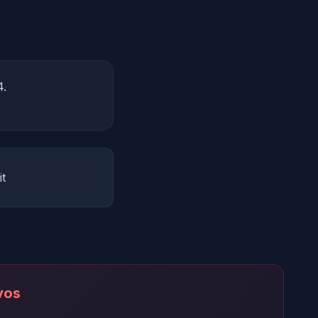
4.
it
vos