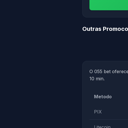
Outras Promoc
O 055 bet oferec
10 min.
Metodo
PIX
Litecoin