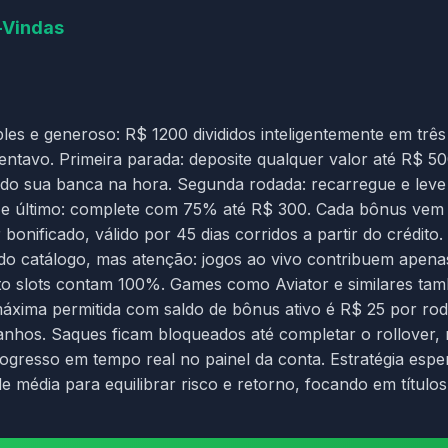
-Vindas
es e generoso: R$ 1200 divididos inteligentemente em trê
entavo. Primeira parada: deposite qualquer valor até R$ 
do sua banca na hora. Segunda rodada: recarregue e leve
 e último: complete com 75% até R$ 300. Cada bônus vem 
 bonificado, válido por 45 dias corridos a partir do crédito
 do catálogo, mas atenção: jogos ao vivo contribuem apen
nto slots contam 100%. Games como Aviator e similares t
máxima permitida com saldo de bônus ativo é R$ 25 por rod
ganhos. Saques ficam bloqueados até completar o rollover
gresso em tempo real no painel da conta. Estratégia esp
dade média para equilibrar risco e retorno, focando em títu