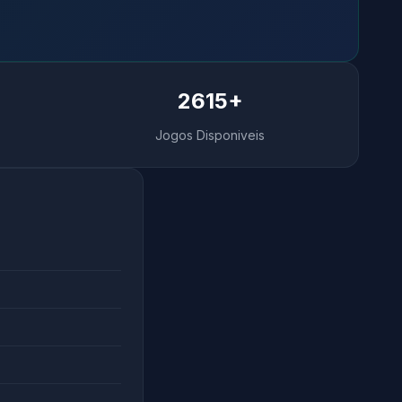
2615+
Jogos Disponiveis