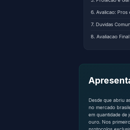
5. Protecao e Gar
6. Avalicao: Pros
7. Duvidas Comu
8. Avaliacao Final
Apresent
Desde que abriu as
no mercado brasile
em quantidade de 
ouro. Nos primeiro
protocolos exclus