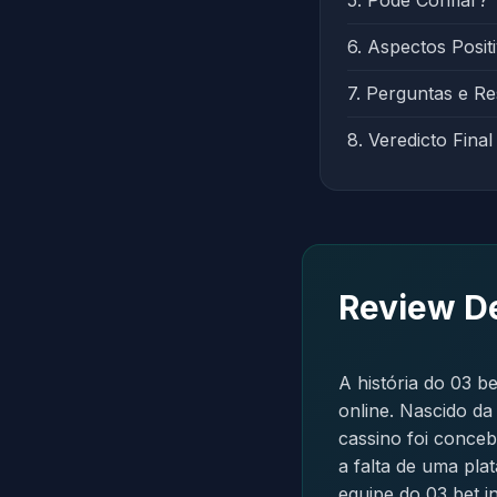
5. Pode Confiar?
6. Aspectos Posit
7. Perguntas e R
8. Veredicto Final
Review De
A história do 03 
online. Nascido da
cassino foi conce
a falta de uma pla
equipe do 03 bet 