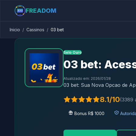
FREADOM
Inicio
/
Cassinos
/
03 bet
Selo Ouro
03 bet: Acess
Atualizado em: 2026/01/28
03 bet: Sua Nova Opcao de Ap
8.1/10
(3389 
Bonus R$ 1000
Autorida