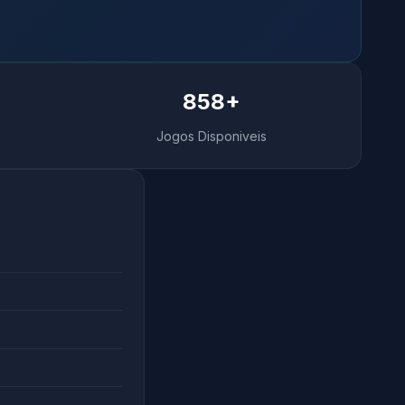
858+
Jogos Disponiveis