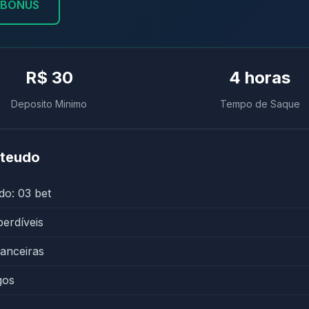
 BONUS
R$ 30
4 horas
Deposito Minimo
Tempo de Saque
nteudo
do: 03 bet
erdíveis
nanceiras
gos