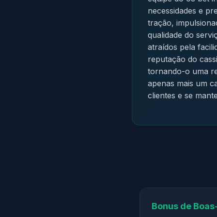
necessidades e pre
tração, impulsiona
qualidade do servi
atraídos pela faci
reputação do cassi
tornando-o uma ref
apenas mais um ca
clientes e se mant
Bonus de Boas