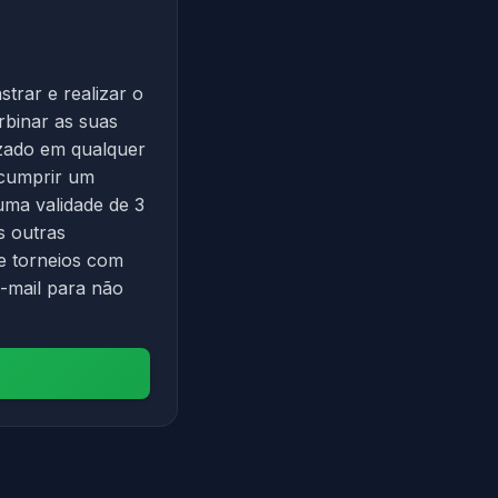
trar e realizar o
rbinar as suas
izado em qualquer
 cumprir um
uma validade de 3
s outras
e torneios com
e-mail para não