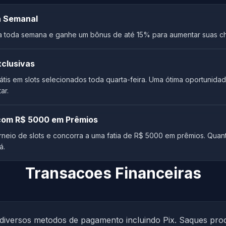
a Semanal
a toda semana e ganhe um bônus de até 15% para aumentar suas c
xclusivas
átis em slots selecionados toda quarta-feira. Uma ótima oportunida
ar.
 com R$ 5000 em Prêmios
orneio de slots e concorra a uma fatia de R$ 5000 em prêmios. Quan
á.
Transacoes Financeiras
 diversos metodos de pagamento incluindo Pix. Saques pro