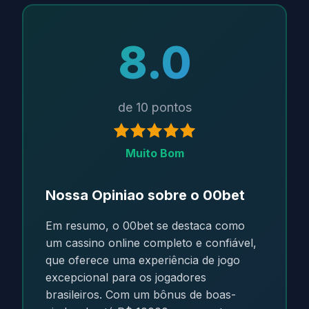
dinheiro caia na sua conta em até 4 horas.
diversos métodos de pagamento
de grandes prêmios!
Além disso, não cobramos taxas de saque,
disponíveis, como PIX, PicPay, Neteller e
o que significa que você recebe o valor
8.0
ecoPayz. Após o depósito, você poderá
integral dos seus ganhos. Para solicitar um
aproveitar o bônus de boas-vindas e
saque, basta acessar a seção 'Saques' da
começar a jogar seus jogos favoritos. Se
plataforma, inserir o valor desejado e
precisar de ajuda, nossa equipe de suporte
de 10 pontos
seguir as instruções. Lembre-se de que
está sempre à disposição.
você pode precisar verificar sua identidade
antes de poder sacar seus ganhos.
Muito Bom
Nossa Opiniao sobre o 00bet
Em resumo, o 00bet se destaca como
um cassino online completo e confiável,
que oferece uma experiência de jogo
excepcional para os jogadores
brasileiros. Com um bônus de boas-