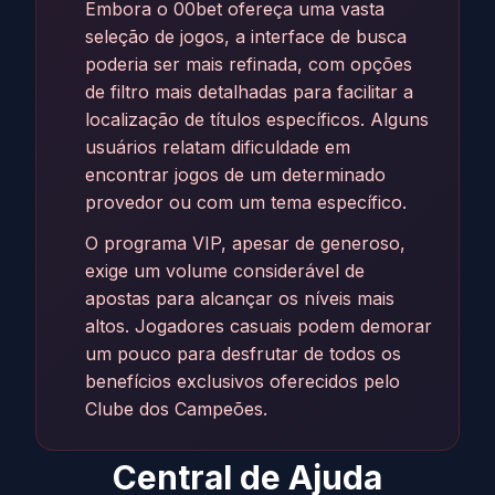
Embora o 00bet ofereça uma vasta
seleção de jogos, a interface de busca
poderia ser mais refinada, com opções
de filtro mais detalhadas para facilitar a
localização de títulos específicos. Alguns
usuários relatam dificuldade em
encontrar jogos de um determinado
provedor ou com um tema específico.
O programa VIP, apesar de generoso,
exige um volume considerável de
apostas para alcançar os níveis mais
altos. Jogadores casuais podem demorar
um pouco para desfrutar de todos os
benefícios exclusivos oferecidos pelo
Clube dos Campeões.
Central de Ajuda