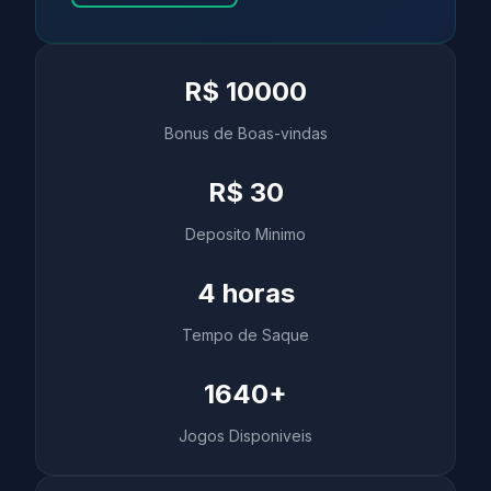
R$ 10000
Bonus de Boas-vindas
R$ 30
Deposito Minimo
4 horas
Tempo de Saque
1640+
Jogos Disponiveis