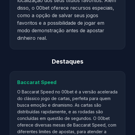
localização dos seus títulos favoritos. Além
disso, o 00bet oferece recursos especiais,
como a opção de salvar seus jogos
favoritos e a possibilidade de jogar em
modo demonstração antes de apostar
dinheiro real.
Destaques
Baccarat Speed
O Baccarat Speed no 00bet é a versão acelerada
do clássico jogo de cartas, perfeita para quem
busca emoção e dinamismo. As cartas são
distribuídas rapidamente, e as rodadas são
concluídas em questão de segundos. O 00bet
oferece diversas mesas de Baccarat Speed, com
diferentes limites de apostas, para atender a