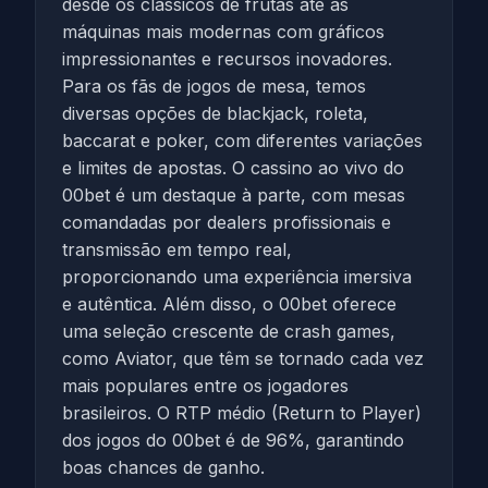
desde os clássicos de frutas até as
máquinas mais modernas com gráficos
impressionantes e recursos inovadores.
Para os fãs de jogos de mesa, temos
diversas opções de blackjack, roleta,
baccarat e poker, com diferentes variações
e limites de apostas. O cassino ao vivo do
00bet é um destaque à parte, com mesas
comandadas por dealers profissionais e
transmissão em tempo real,
proporcionando uma experiência imersiva
e autêntica. Além disso, o 00bet oferece
uma seleção crescente de crash games,
como Aviator, que têm se tornado cada vez
mais populares entre os jogadores
brasileiros. O RTP médio (Return to Player)
dos jogos do 00bet é de 96%, garantindo
boas chances de ganho.