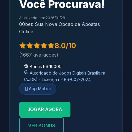
Você Procurava!
Atualizado em: 2026/01/28
00bet: Sua Nova Opcao de Apostas
Online
8.0/10
(1667 avaliacoes)
Bonus R$ 10000
Autoridade de Jogos Digitais Brasileira
(AJDB) - Licença nº BR-007-2024
App Mobile
JOGAR AGORA
VER BONUS