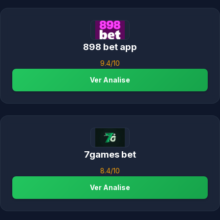
898 bet app
9.4/10
Ver Analise
7games bet
8.4/10
Ver Analise