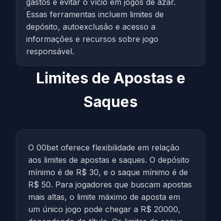
gastos e evitar o vício em jogos de azar.
Essas ferramentas incluem limites de
depósito, autoexclusão e acesso a
informações e recursos sobre jogo
responsável.
Limites de Apostas e
Saques
O 00bet oferece flexibilidade em relação
aos limites de apostas e saques. O depósito
mínimo é de R$ 30, e o saque mínimo é de
R$ 50. Para jogadores que buscam apostas
mais altas, o limite máximo de aposta em
um único jogo pode chegar a R$ 20000,