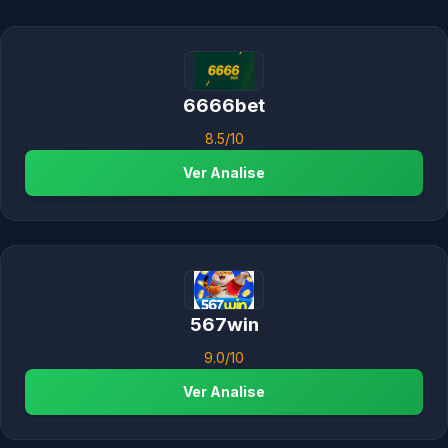
6666bet
8.5/10
Ver Analise
567win
9.0/10
Ver Analise