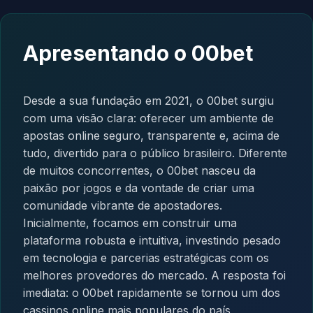
Apresentando o 00bet
Desde a sua fundação em 2021, o 00bet surgiu
com uma visão clara: oferecer um ambiente de
apostas online seguro, transparente e, acima de
tudo, divertido para o público brasileiro. Diferente
de muitos concorrentes, o 00bet nasceu da
paixão por jogos e da vontade de criar uma
comunidade vibrante de apostadores.
Inicialmente, focamos em construir uma
plataforma robusta e intuitiva, investindo pesado
em tecnologia e parcerias estratégicas com os
melhores provedores do mercado. A resposta foi
imediata: o 00bet rapidamente se tornou um dos
cassinos online mais populares do país,