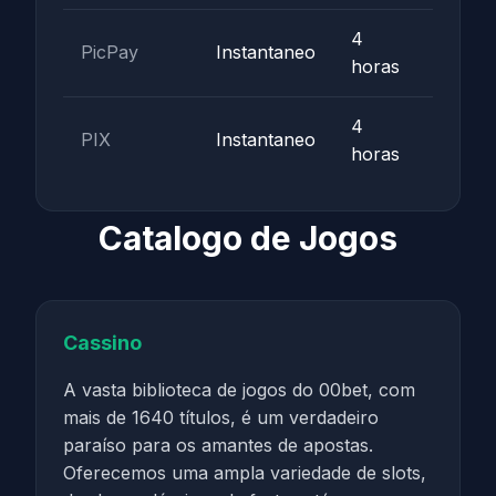
4
PicPay
Instantaneo
R$ 30
horas
4
PIX
Instantaneo
R$ 30
horas
Catalogo de Jogos
Cassino
A vasta biblioteca de jogos do 00bet, com
mais de 1640 títulos, é um verdadeiro
paraíso para os amantes de apostas.
Oferecemos uma ampla variedade de slots,