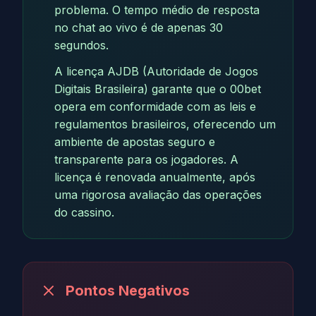
problema. O tempo médio de resposta
no chat ao vivo é de apenas 30
segundos.
A licença AJDB (Autoridade de Jogos
Digitais Brasileira) garante que o 00bet
opera em conformidade com as leis e
regulamentos brasileiros, oferecendo um
ambiente de apostas seguro e
transparente para os jogadores. A
licença é renovada anualmente, após
uma rigorosa avaliação das operações
do cassino.
Pontos Negativos