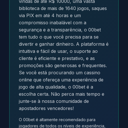
vindas de até R$ 10000, uma vasta
biblioteca de mais de 1640 jogos, saques
via PIX em até 4 horas e um
compromisso inabalável com a
segurança e a transparência, o 00bet
tem tudo o que você precisa para se
divertir e ganhar dinheiro. A plataforma é
intuitiva e fácil de usar, o suporte ao
cliente é eficiente e prestativo, e as
promoções são generosas e frequentes.
Se você está procurando um cassino
online que ofereça uma experiência de
jogo de alta qualidade, o 00bet é a
escolha certa. Não perca mais tempo e
junte-se à nossa comunidade de
apostadores vencedores!
O 00bet é altamente recomendado para
jogadores de todos os níveis de experiência,