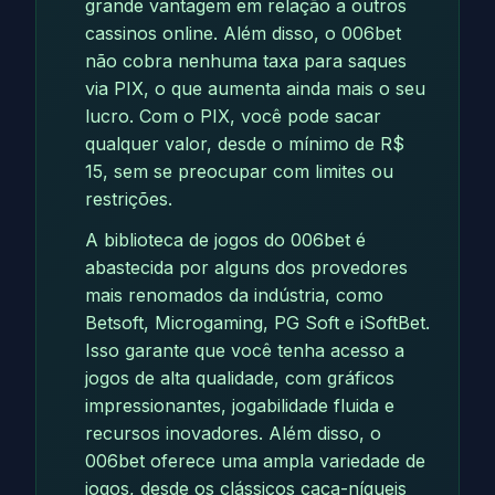
grande vantagem em relação a outros
cassinos online. Além disso, o 006bet
não cobra nenhuma taxa para saques
via PIX, o que aumenta ainda mais o seu
lucro. Com o PIX, você pode sacar
qualquer valor, desde o mínimo de R$
15, sem se preocupar com limites ou
restrições.
A biblioteca de jogos do 006bet é
abastecida por alguns dos provedores
mais renomados da indústria, como
Betsoft, Microgaming, PG Soft e iSoftBet.
Isso garante que você tenha acesso a
jogos de alta qualidade, com gráficos
impressionantes, jogabilidade fluida e
recursos inovadores. Além disso, o
006bet oferece uma ampla variedade de
jogos, desde os clássicos caça-níqueis