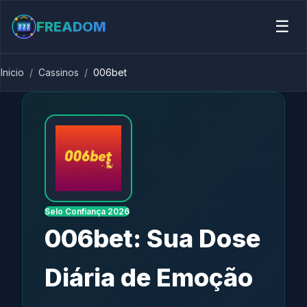
☰
FREADOM
Inicio
/
Cassinos
/
006bet
Selo Confiança 2026
006bet: Sua Dose
Diária de Emoção