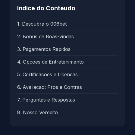
Indice do Conteudo
1. Descubra o 006bet
2. Bonus de Boas-vindas
3. Pagamentos Rapidos
4. Opcoes de Entretenimento
5. Certificacoes e Licencas
6. Avaliacao: Pros e Contras
7. Perguntas e Respostas
8. Nosso Veredito