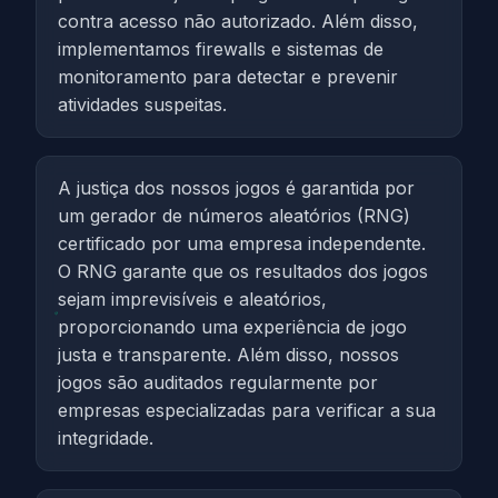
contra acesso não autorizado. Além disso,
implementamos firewalls e sistemas de
monitoramento para detectar e prevenir
atividades suspeitas.
A justiça dos nossos jogos é garantida por
um gerador de números aleatórios (RNG)
certificado por uma empresa independente.
O RNG garante que os resultados dos jogos
sejam imprevisíveis e aleatórios,
proporcionando uma experiência de jogo
justa e transparente. Além disso, nossos
jogos são auditados regularmente por
empresas especializadas para verificar a sua
integridade.