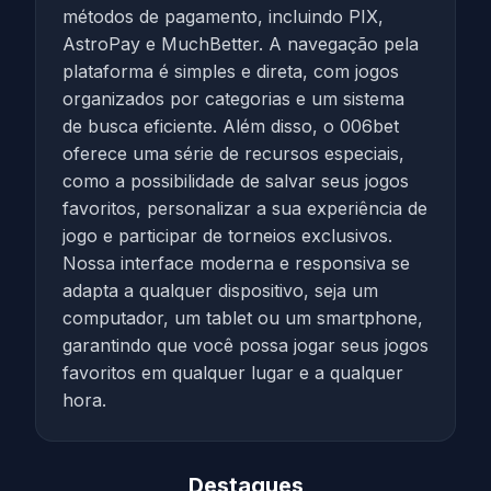
métodos de pagamento, incluindo PIX,
AstroPay e MuchBetter. A navegação pela
plataforma é simples e direta, com jogos
organizados por categorias e um sistema
de busca eficiente. Além disso, o 006bet
oferece uma série de recursos especiais,
como a possibilidade de salvar seus jogos
favoritos, personalizar a sua experiência de
jogo e participar de torneios exclusivos.
Nossa interface moderna e responsiva se
adapta a qualquer dispositivo, seja um
computador, um tablet ou um smartphone,
garantindo que você possa jogar seus jogos
favoritos em qualquer lugar e a qualquer
hora.
Destaques