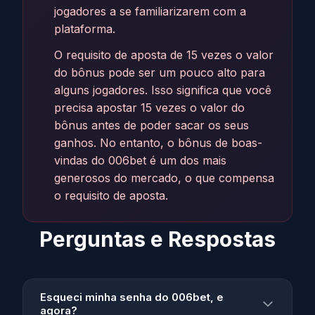
jogadores a se familiarizarem com a
plataforma.
O requisito de aposta de 15 vezes o valor
do bônus pode ser um pouco alto para
alguns jogadores. Isso significa que você
precisa apostar 15 vezes o valor do
bônus antes de poder sacar os seus
ganhos. No entanto, o bônus de boas-
vindas do 006bet é um dos mais
generosos do mercado, o que compensa
o requisito de aposta.
Perguntas e Respostas
Esqueci minha senha do 006bet, e
agora?