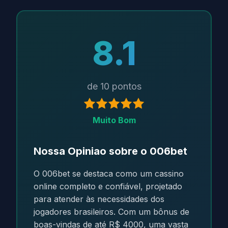
'Cadastre-se' no nosso site e preencher o
apostas gradualmente. Além disso,
brasileiros, basta filtrar os jogos de cassino
nossa equipe de suporte está sempre
formulário com as suas informações
oferecemos uma variedade de métodos de
ao vivo por idioma.
pronta para ajudar os jogadores que
pessoais, como nome, endereço de e-mail,
pagamento, o que facilita a vida dos
precisam.
data de nascimento e número de telefone.
8.1
jogadores.
Em seguida, você precisará criar um nome
de usuário e uma senha. Certifique-se de
ler e concordar com os nossos termos e
de 10 pontos
condições antes de finalizar o cadastro.
Após o cadastro, você receberá um e-mail
de confirmação e poderá começar a jogar!
Muito Bom
Nossa Opiniao sobre o 006bet
O 006bet se destaca como um cassino
online completo e confiável, projetado
para atender às necessidades dos
jogadores brasileiros. Com um bônus de
boas-vindas de até R$ 4000, uma vasta