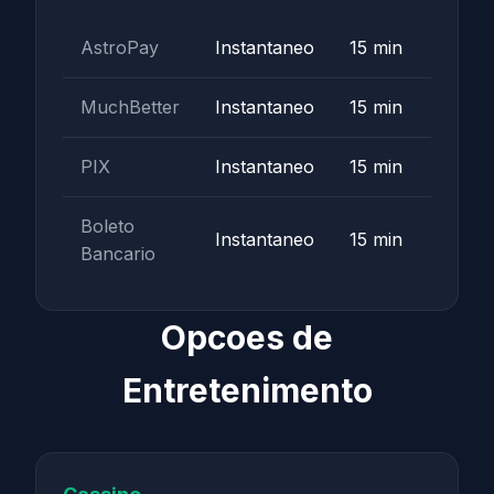
AstroPay
Instantaneo
15 min
R$ 15
MuchBetter
Instantaneo
15 min
R$ 15
PIX
Instantaneo
15 min
R$ 15
Boleto
Instantaneo
15 min
R$ 15
Bancario
Opcoes de
Entretenimento