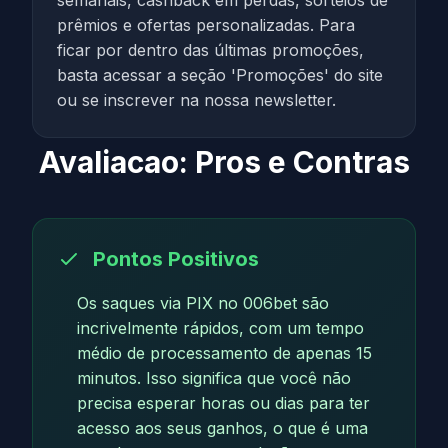
semanais, cashback em perdas, sorteios de
prêmios e ofertas personalizadas. Para
ficar por dentro das últimas promoções,
basta acessar a seção 'Promoções' do site
ou se inscrever na nossa newsletter.
Avaliacao: Pros e Contras
Pontos Positivos
Os saques via PIX no 006bet são
incrivelmente rápidos, com um tempo
médio de processamento de apenas 15
minutos. Isso significa que você não
precisa esperar horas ou dias para ter
acesso aos seus ganhos, o que é uma