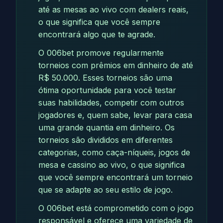
até as mesas ao vivo com dealers reais,
o que significa que você sempre
encontrará algo que te agrade.
O 006bet promove regularmente
torneios com prêmios em dinheiro de até
R$ 50.000. Esses torneios são uma
ótima oportunidade para você testar
suas habilidades, competir com outros
jogadores e, quem sabe, levar para casa
uma grande quantia em dinheiro. Os
torneios são divididos em diferentes
categorias, como caça-níqueis, jogos de
mesa e cassino ao vivo, o que significa
que você sempre encontrará um torneio
que se adapte ao seu estilo de jogo.
O 006bet está comprometido com o jogo
responsável e oferece uma variedade de