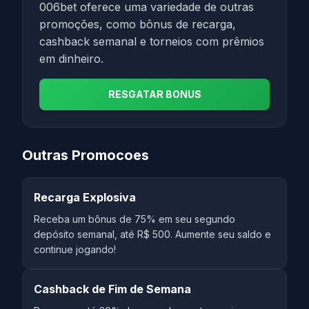
006bet oferece uma variedade de outras
promoções, como bônus de recarga,
cashback semanal e torneios com prêmios
em dinheiro.
RESGATAR BONUS
Outras Promocoes
Recarga Explosiva
Receba um bônus de 75% em seu segundo
depósito semanal, até R$ 500. Aumente seu saldo e
continue jogando!
Cashback de Fim de Semana