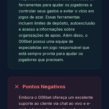
ferramentas para ajudar os jogadores a
controlar seus gastos e evitar o vício em
jogos de azar. Essas ferramentas
incluem limites de depósito, autoexclusão
e acesso a informações sobre
organizações de apoio. Além disso, o
006bet possui uma equipe de
especialistas em jogo responsável que
está sempre pronta para ajudar os
jogadores que precisam.
Pontos Negativos
Embora o 006bet ofereça um excelente
suporte ao cliente via chat ao vivo e e-