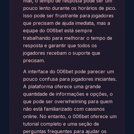
mail, o tempo de resposta pode ser um
pouco lento durante os horários de pico.
Isso pode ser frustrante para jogadores
que precisam de ajuda imediata, mas a
equipe do 006bet está sempre
trabalhando para melhorar o tempo de
resposta e garantir que todos os
jogadores recebam o suporte que
precisam.
A interface do 006bet pode parecer um
pouco confusa para jogadores iniciantes.
A plataforma oferece uma grande
quantidade de informações e opções, o
que pode ser overwhelming para quem
não está familiarizado com cassinos
online. No entanto, o 006bet oferece um
tutorial completo e uma seção de
perguntas frequentes para ajudar os