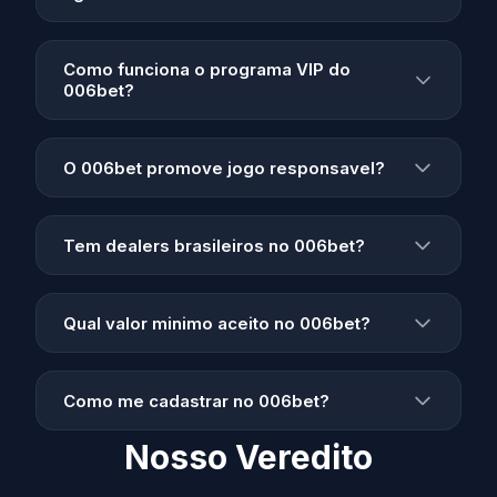
Não se preocupe! Para recuperar a sua
senha, basta clicar no link 'Esqueci minha
Como funciona o programa VIP do
senha' na página de login. Você será
006bet?
redirecionado para uma página onde
O Clube dos Agentes do 006bet é um
poderá inserir o seu endereço de e-mail.
programa VIP exclusivo que oferece
O 006bet promove jogo responsavel?
Em seguida, você receberá um e-mail com
benefícios incríveis para os jogadores mais
um link para redefinir a sua senha.
Sim, o 006bet está totalmente
leais. O programa é dividido em cinco níveis
Certifique-se de verificar a sua caixa de
comprometido com o jogo responsável.
– Bronze, Prata, Ouro, Platina e Diamante –
Tem dealers brasileiros no 006bet?
spam, caso não receba o e-mail na sua
Acreditamos que o jogo deve ser uma
e você sobe de nível acumulando pontos
caixa de entrada. Se você ainda tiver
Sim, o 006bet oferece mesas ao vivo com
forma de entretenimento, e não uma fonte
de fidelidade. Quanto mais alto o seu nível,
problemas para recuperar a sua senha,
dealers brasileiros em alguns dos nossos
de problemas financeiros ou emocionais.
Qual valor minimo aceito no 006bet?
maiores os benefícios que você recebe,
entre em contato com o nosso suporte ao
jogos de cassino ao vivo. Isso proporciona
Por isso, oferecemos uma variedade de
como bônus de recarga, cashback,
O valor mínimo de depósito e saque no
cliente.
uma experiência de jogo ainda mais
ferramentas para ajudar os jogadores a
presentes especiais e acesso a torneios
006bet é de apenas R$ 15. Isso torna a
autêntica e divertida para os jogadores
Como me cadastrar no 006bet?
controlar seus gastos e evitar o vício em
exclusivos. Para saber mais sobre o Clube
nossa plataforma acessível a jogadores de
brasileiros, que podem interagir com os
jogos de azar, como limites de depósito,
dos Agentes, acesse a seção 'VIP' do
O processo de cadastro no 006bet é
todos os níveis, que podem começar a
Nosso Veredito
dealers em seu próprio idioma. Para
autoexclusão e acesso a informações
nosso site.
rápido, fácil e seguro. Basta clicar no botão
jogar com um valor baixo e aumentar seus
encontrar as mesas com dealers
sobre organizações de apoio. Além disso,