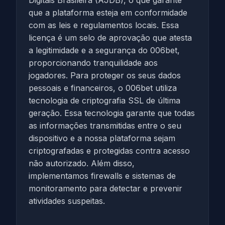
Digitais Brasileira (AJDB), o que garante
que a plataforma esteja em conformidade
com as leis e regulamentos locais. Essa
licença é um selo de aprovação que atesta
a legitimidade e a segurança do 006bet,
proporcionando tranquilidade aos
jogadores. Para proteger os seus dados
pessoais e financeiros, o 006bet utiliza
tecnologia de criptografia SSL de última
geração. Essa tecnologia garante que todas
as informações transmitidas entre o seu
dispositivo e a nossa plataforma sejam
criptografadas e protegidas contra acesso
não autorizado. Além disso,
implementamos firewalls e sistemas de
monitoramento para detectar e prevenir
atividades suspeitas.