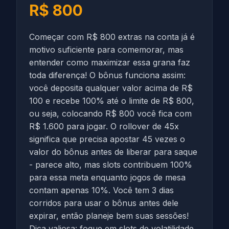
R$ 800
Começar com R$ 800 extras na conta já é
motivo suficiente para comemorar, mas
entender como maximizar essa grana faz
toda diferença! O bônus funciona assim:
você deposita qualquer valor acima de R$
100 e recebe 100% até o limite de R$ 800,
ou seja, colocando R$ 800 você fica com
R$ 1.600 para jogar. O rollover de 45x
significa que precisa apostar 45 vezes o
valor do bônus antes de liberar para saque
- parece alto, mas slots contribuem 100%
para essa meta enquanto jogos de mesa
contam apenas 10%. Você tem 3 dias
corridos para usar o bônus antes dele
expirar, então planeje bem suas sessões!
Dica valiosa: foque em slots de volatilidade