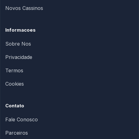
Novos Cassinos
Informacoes
Sobre Nos
Privacidade
Termos
Cookies
Contato
Fale Conosco
Parceiros