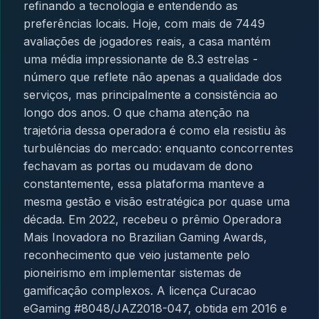
refinando a tecnologia e entendendo as
preferências locais. Hoje, com mais de 7449
avaliações de jogadores reais, a casa mantém
uma média impressionante de 8.3 estrelas -
número que reflete não apenas a qualidade dos
serviços, mas principalmente a consistência ao
longo dos anos. O que chama atenção na
trajetória dessa operadora é como ela resistiu às
turbulências do mercado: enquanto concorrentes
fechavam as portas ou mudavam de dono
constantemente, essa plataforma manteve a
mesma gestão e visão estratégica por quase uma
década. Em 2022, recebeu o prêmio Operadora
Mais Inovadora no Brazilian Gaming Awards,
reconhecimento que veio justamente pelo
pioneirismo em implementar sistemas de
gamificação complexos. A licença Curacao
eGaming #8048/JAZ2018-047, obtida em 2016 e