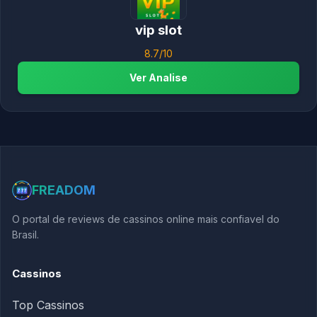
vip slot
8.7/10
Ver Analise
FREADOM
O portal de reviews de cassinos online mais confiavel do
Brasil.
Cassinos
Top Cassinos