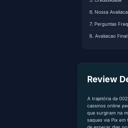
5. Credibilidade
6. Nossa Avaliac
7. Perguntas Fre
8. Avaliacao Final
Review De
A trajetória da 0
cassinos online pe
que surgiram na m
saques via Pix em
de esperar dias po