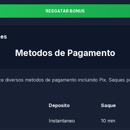
RESGATAR BONUS
oes
Metodos de Pagamento
ce diversos metodos de pagamento incluindo Pix. Saques 
Deposito
Saque
Instantaneo
10 min