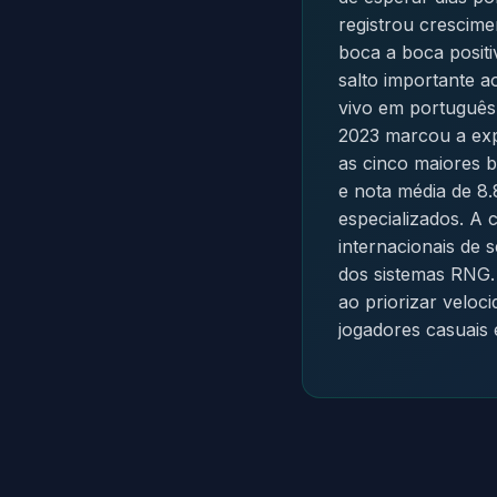
registrou crescime
boca a boca posit
salto importante a
vivo em português,
2023 marcou a exp
as cinco maiores b
e nota média de 8.
especializados. A
internacionais de 
dos sistemas RNG.
ao priorizar velo
jogadores casuais