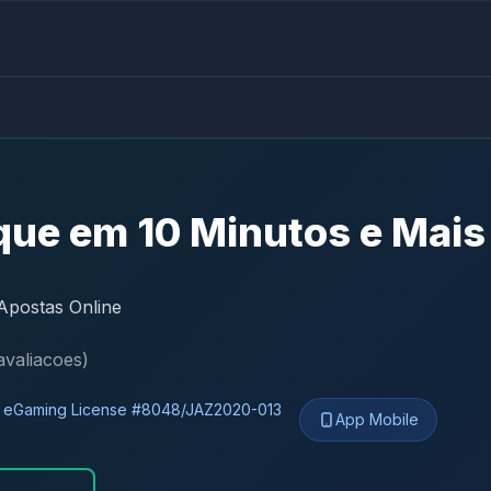
que em 10 Minutos e Mais 
Apostas Online
avaliacoes)
 eGaming License #8048/JAZ2020-013
App Mobile