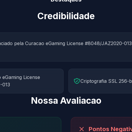
Credibilidade
enciado pela Curacao eGaming License #8048/JAZ2020-013
o eGaming License
Criptografia SSL 256-b
-013
Nossa Avaliacao
Pontos Negati