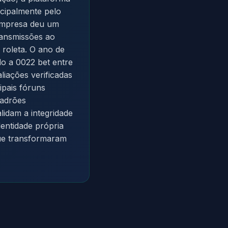
ncipalmente pelo
 empresa deu um
ransmissões ao
 roleta. O ano de
o a 0022 bet entre
liações verificadas
ipais fóruns
padrões
lidam a integridade
entidade própria
ue transformaram