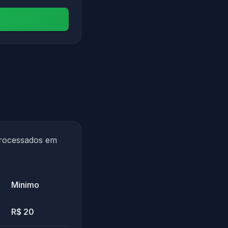
processados em
Minimo
R$ 20