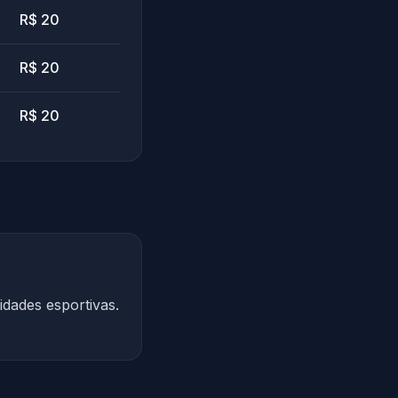
R$ 20
R$ 20
R$ 20
dades esportivas.