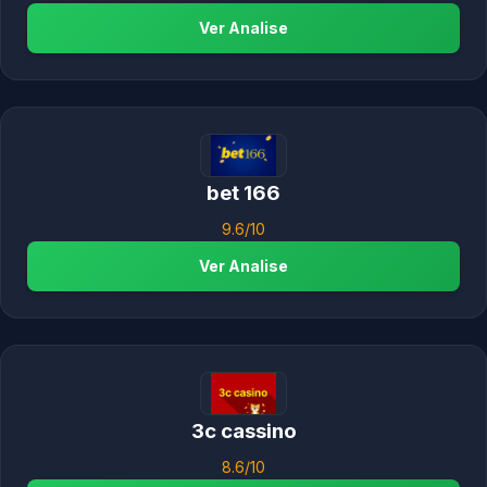
Ver Analise
bet 166
9.6/10
Ver Analise
3c cassino
8.6/10