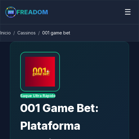
☰
FREADOM
Inicio
/
Cassinos
/
001 game bet
Saque Ultra Rápido
001 Game Bet:
Plataforma