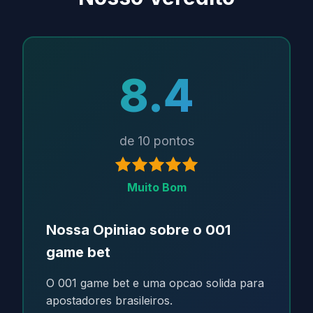
8.4
de 10 pontos
Muito Bom
Nossa Opiniao sobre o 001
game bet
O 001 game bet e uma opcao solida para
apostadores brasileiros.