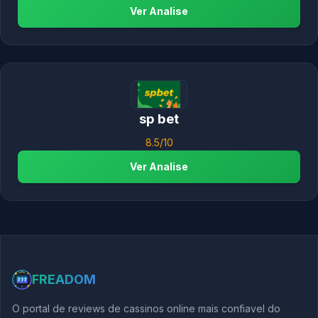
Ver Analise
sp bet
8.5/10
Ver Analise
FREADOM
O portal de reviews de cassinos online mais confiavel do