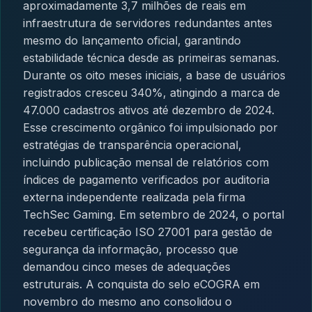
aproximadamente 3,7 milhões de reais em
infraestrutura de servidores redundantes antes
mesmo do lançamento oficial, garantindo
estabilidade técnica desde as primeiras semanas.
Durante os oito meses iniciais, a base de usuários
registrados cresceu 340%, atingindo a marca de
47.000 cadastros ativos até dezembro de 2024.
Esse crescimento orgânico foi impulsionado por
estratégias de transparência operacional,
incluindo publicação mensal de relatórios com
índices de pagamento verificados por auditoria
externa independente realizada pela firma
TechSec Gaming. Em setembro de 2024, o portal
recebeu certificação ISO 27001 para gestão de
segurança da informação, processo que
demandou cinco meses de adequações
estruturais. A conquista do selo eCOGRA em
novembro do mesmo ano consolidou o