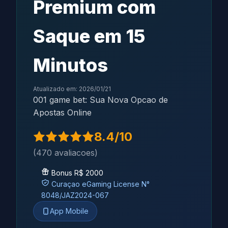
Premium com
Saque em 15
Minutos
Atualizado em: 2026/01/21
001 game bet: Sua Nova Opcao de
Apostas Online
8.4/10
(470 avaliacoes)
Bonus R$ 2000
Curaçao eGaming License N°
8048/JAZ2024-067
App Mobile