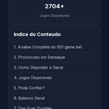
2704+
Jogos Disponiveis
Indice do Conteudo
1. Analise Completa do 001 game bet
2. Promocoes em Destaque
3. Como Depositar e Sacar
4. Jogos Disponiveis
5. Pode Confiar?
6. Balanco Geral
7. Tire Suas Duvidas