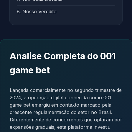
8. Nosso Veredito
Analise Completa do 001
game bet
Lançada comercialmente no segundo trimestre de
2024, a operação digital conhecida como 001
game bet emergiu em contexto marcado pela
crescente regulamentação do setor no Brasil.
Diferentemente de concorrentes que optaram por
expansões graduais, esta plataforma investiu