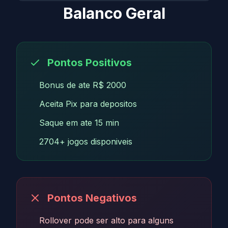
Balanco Geral
Pontos Positivos
Bonus de ate R$ 2000
Aceita Pix para depositos
Saque em ate 15 min
2704+ jogos disponiveis
Pontos Negativos
Rollover pode ser alto para alguns